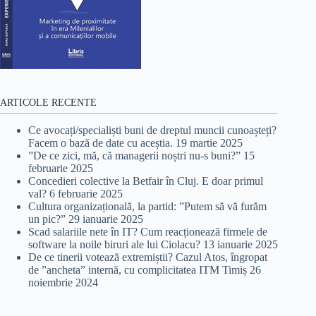
ARTICOLE RECENTE
Ce avocați/specialiști buni de dreptul muncii cunoașteți?
Facem o bază de date cu aceștia.
19 martie 2025
”De ce zici, mă, că managerii noștri nu-s buni?”
15
februarie 2025
Concedieri colective la Betfair în Cluj. E doar primul
val?
6 februarie 2025
Cultura organizațională, la partid: ”Putem să vă furăm
un pic?”
29 ianuarie 2025
Scad salariile nete în IT? Cum reacționează firmele de
software la noile biruri ale lui Ciolacu?
13 ianuarie 2025
De ce tinerii votează extremiștii? Cazul Atos, îngropat
de ”ancheta” internă, cu complicitatea ITM Timiș
26
noiembrie 2024