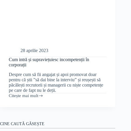
28 aprilie 2023
Cum intră și supraviețuiesc incompetenții în
corporații
Despre cum să fii angajat și apoi promovat doar
pentru că știi ”să dai bine la interviu” și reușești să
păcălești recrutorii și managerii cu niște competențe
pe care de fapt nu le deții.
Citește mai mult
Cum
intră
și
supraviețuiesc
incompetenții
în
CINE CAUTĂ GĂSEȘTE
corporații