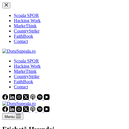
Sari
la
conținut
Școala SPOR
Hacking Work
MarkeThink
CountryStrike
FaithBook
Contact
Școala SPOR
Hacking Work
MarkeThink
CountryStrike
FaithBook
Contact
Meniu