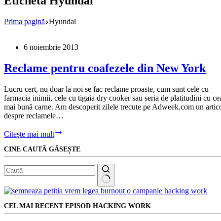
Etichetă
Hyundai
Prima pagină
Hyundai
6 noiembrie 2013
Reclame pentru coafezele din New York
Lucru cert, nu doar la noi se fac reclame proaste, cum sunt cele cu
farmacia inimii, cele cu tigaia dry cooker sau seria de platitudini cu ce
mai bună carne. Am descoperit zilele trecute pe Adweek.com un artic
despre reclamele…
Reclame
Citește mai mult
pentru
CINE CAUTĂ GĂSEȘTE
coafezele
din
New
York
Niciun
rezultat
CEL MAI RECENT EPISOD HACKING WORK