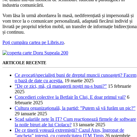
industria comunicării.
Vom lăsa în urmă abordarea în masă, nediferențiată și impersonală și
vom trece la o comunicare personalizată, adaptată fiecărui individ și
livrată pe propriul telefon mobil, un transfer de informație bidirecționa
și continuu.
Poți cumpăra cartea pe Libris.ro
.
ARTICOLE RECENTE
Ce avocați/specialiști buni de dreptul muncii cunoașteți? Facem
o bază de date cu aceștia.
19 martie 2025
”De ce zici, mă, că managerii noștri nu-s buni?”
15 februarie
2025
Concedieri colective la Betfair în Cluj. E doar primul val?
6
februarie 2025
Cultura organizațională, la partid: ”Putem să vă furăm un pic?”
29 ianuarie 2025
Scad salariile nete în IT? Cum reacționează firmele de software
la noile biruri ale lui Ciolacu?
13 ianuarie 2025
De ce tinerii votează extremiștii? Cazul Atos, îngropat de
”ancheta” internă, cu complicitatea ITM Timiș
26 noiembrie