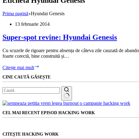
Etichetă
Hyundai Genesis
Prima pagină
Hyundai Genesis
13 februarie 2014
Super-spot revine: Hyundai Genesis
Cu scuzele de rigoare pentru absența de câteva zile cauzată de abandon
foarte corectă, bine construită și…
Super-
Citește mai mult
spot
CINE CAUTĂ GĂSEȘTE
revine:
Hyundai
Genesis
Niciun
rezultat
CEL MAI RECENT EPISOD HACKING WORK
CITEŞTE HACKING WORK