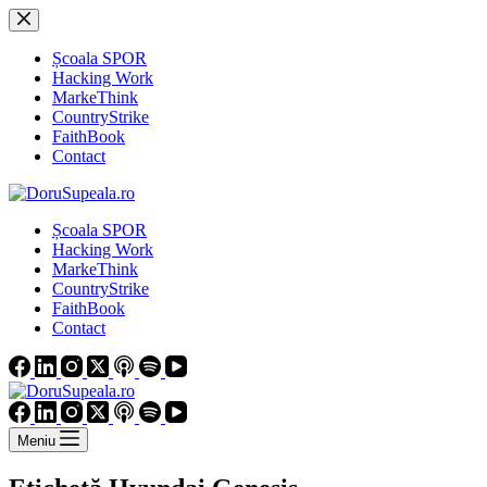
Sari
la
conținut
Școala SPOR
Hacking Work
MarkeThink
CountryStrike
FaithBook
Contact
Școala SPOR
Hacking Work
MarkeThink
CountryStrike
FaithBook
Contact
Meniu