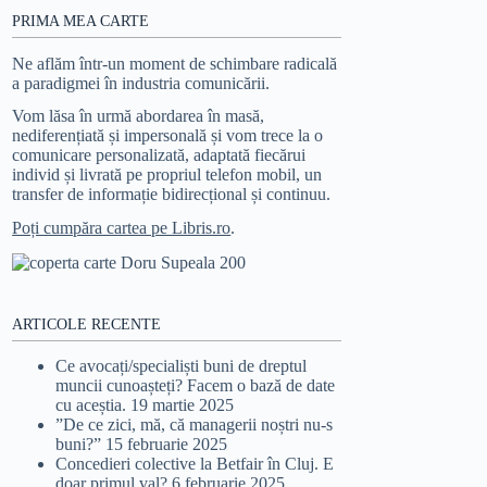
PRIMA MEA CARTE
Ne aflăm într-un moment de schimbare radicală
a paradigmei în industria comunicării.
Vom lăsa în urmă abordarea în masă,
nediferențiată și impersonală și vom trece la o
comunicare personalizată, adaptată fiecărui
individ și livrată pe propriul telefon mobil, un
transfer de informație bidirecțional și continuu.
Poți cumpăra cartea pe Libris.ro
.
ARTICOLE RECENTE
Ce avocați/specialiști buni de dreptul
muncii cunoașteți? Facem o bază de date
cu aceștia.
19 martie 2025
”De ce zici, mă, că managerii noștri nu-s
buni?”
15 februarie 2025
Concedieri colective la Betfair în Cluj. E
doar primul val?
6 februarie 2025