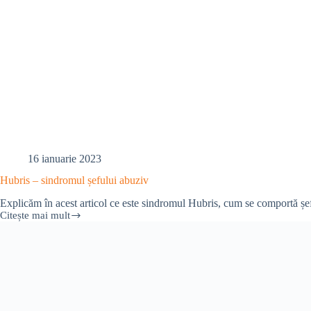
16 ianuarie 2023
Hubris – sindromul șefului abuziv
Explicăm în acest articol ce este sindromul Hubris, cum se comportă șefii
Citește mai mult
Hubris
–
sindromul
șefului
abuziv