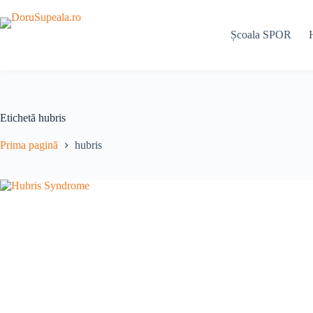
Sari
la
conținut
Școala SPOR
Etichetă
hubris
Prima pagină
hubris