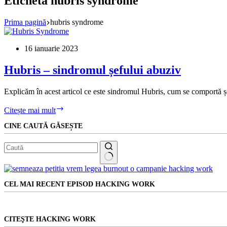
Etichetă
hubris syndrome
Prima pagină
hubris syndrome
16 ianuarie 2023
Hubris – sindromul șefului abuziv
Explicăm în acest articol ce este sindromul Hubris, cum se comportă șefi
Hubris
Citește mai mult
–
CINE CAUTĂ GĂSEȘTE
sindromul
șefului
abuziv
Niciun
rezultat
CEL MAI RECENT EPISOD HACKING WORK
CITEŞTE HACKING WORK