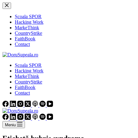
Sari
la
conținut
Școala SPOR
Hacking Work
MarkeThink
CountryStrike
FaithBook
Contact
Școala SPOR
Hacking Work
MarkeThink
CountryStrike
FaithBook
Contact
Meniu