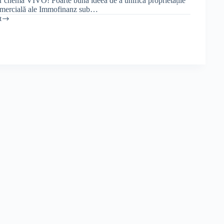
r chema VIVO! Foarte bună ideea de a unifica proprietățile
comercială ale Immofinanz sub…
t