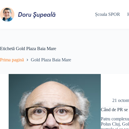
Sari
la
conținut
Școala SPOR
Etichetă
Gold Plaza Baia Mare
Prima pagină
Gold Plaza Baia Mare
21 octom
Când de PR se o
Patru complexur
Polus Cluj, Gol