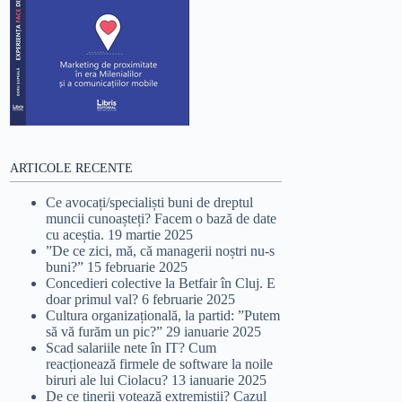
ARTICOLE RECENTE
Ce avocați/specialiști buni de dreptul
muncii cunoașteți? Facem o bază de date
cu aceștia.
19 martie 2025
”De ce zici, mă, că managerii noștri nu-s
buni?”
15 februarie 2025
Concedieri colective la Betfair în Cluj. E
doar primul val?
6 februarie 2025
Cultura organizațională, la partid: ”Putem
să vă furăm un pic?”
29 ianuarie 2025
Scad salariile nete în IT? Cum
reacționează firmele de software la noile
biruri ale lui Ciolacu?
13 ianuarie 2025
De ce tinerii votează extremiștii? Cazul