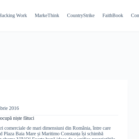
Hacking Work
MarkeThink
CountryStrike
FaithBook
Con
brie 2016
cupă niște fătuci
i comerciale de mari dimensiuni din România, între care
d Plaza Baia Mare și Maritimo Constanța își schimbă