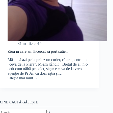
31 martie 2015
Ziua în care am încercat să port sutien
Mă sună azi pe la prânz un curier, că are pentru mine
„ceva de la Piera”. M-am gândit: „Bietul de el, n-o
cetit cum trăbă pe colet, sigur e ceva de la vreo
agenție de Pi-Ar, că doar ăștia și…
Citește mai mult
Ziua
în
care
am
încercat
să
CINE CAUTĂ GĂSEȘTE
port
sutien