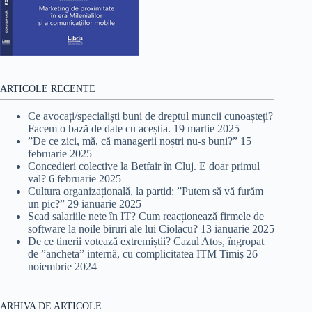
ARTICOLE RECENTE
Ce avocați/specialiști buni de dreptul muncii cunoașteți?
Facem o bază de date cu aceștia.
19 martie 2025
”De ce zici, mă, că managerii noștri nu-s buni?”
15
februarie 2025
Concedieri colective la Betfair în Cluj. E doar primul
val?
6 februarie 2025
Cultura organizațională, la partid: ”Putem să vă furăm
un pic?”
29 ianuarie 2025
Scad salariile nete în IT? Cum reacționează firmele de
software la noile biruri ale lui Ciolacu?
13 ianuarie 2025
De ce tinerii votează extremiștii? Cazul Atos, îngropat
de ”ancheta” internă, cu complicitatea ITM Timiș
26
noiembrie 2024
ARHIVA DE ARTICOLE