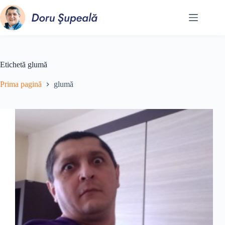
Sari
la
conținut
Etichetă
glumă
Prima pagină
glumă