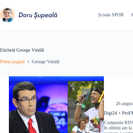
Sari
la
conținut
Școala SPOR
Etichetă
George Vintilă
Prima pagină
George Vintilă
26 augus
Digi24 + ProFM
Compania RDS-RC
în ultimii ani l