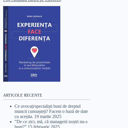
ARTICOLE RECENTE
Ce avocați/specialiști buni de dreptul
muncii cunoașteți? Facem o bază de date
cu aceștia.
19 martie 2025
”De ce zici, mă, că managerii noștri nu-s
buni?”
15 februarie 2025