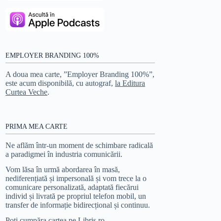
EMPLOYER BRANDING 100%
A doua mea carte, ”Employer Branding 100%”,
este acum disponibilă, cu autograf,
la Editura
Curtea Veche
.
PRIMA MEA CARTE
Ne aflăm într-un moment de schimbare radicală
a paradigmei în industria comunicării.
Vom lăsa în urmă abordarea în masă,
nediferențiată și impersonală și vom trece la o
comunicare personalizată, adaptată fiecărui
individ și livrată pe propriul telefon mobil, un
transfer de informație bidirecțional și continuu.
Poți cumpăra cartea pe Libris.ro
.