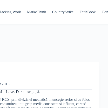
Hacking Work
MarkeThink
CountryStrike
FaithBook
Con
t 2015
 = Love. Dar nu se pupă.
S, prin divizia ei mediatică, muncește serios și cu folos
a construirea unui grup media consistent și influent, care să