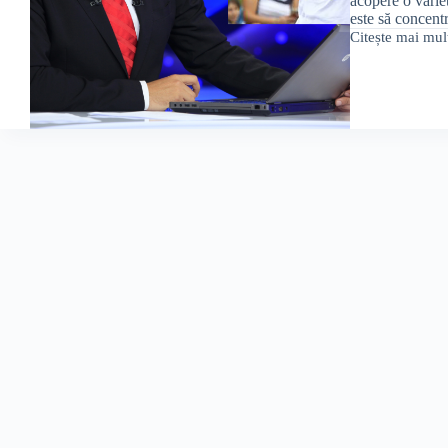
acopere o variet
este să concen
Citește mai mul
Digi24
+
ProFM
=
Love.
Dar
nu
se
pupă.