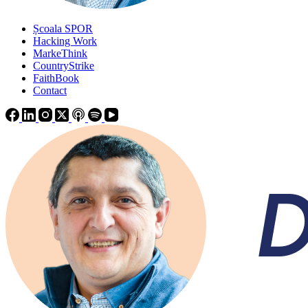
Școala SPOR
Hacking Work
MarkeThink
CountryStrike
FaithBook
Contact