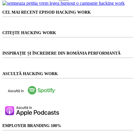
Niciun
în
rezultat
care
CEL MAI RECENT EPISOD HACKING WORK
acești
tineri
vor
schimba
CITEŞTE HACKING WORK
lumea
INSPIRAȚIE ȘI ÎNCREDERE DIN ROMÂNIA PERFORMANTĂ
ASCULTĂ HACKING WORK
EMPLOYER BRANDING 100%