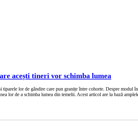
are acești tineri vor schimba lumea
 și tiparele lor de gândire care pun granițe între cohorte. Despre modul î
iunea lor de a schimba lumea din temelii. Acest articol are la bază ample