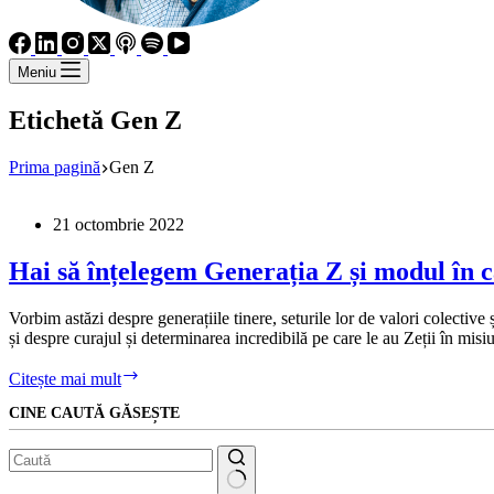
Meniu
Etichetă
Gen Z
Prima pagină
Gen Z
21 octombrie 2022
Hai să înțelegem Generația Z și modul în c
Vorbim astăzi despre generațiile tinere, seturile lor de valori colective
și despre curajul și determinarea incredibilă pe care le au Zeții în mis
Hai
Citește mai mult
să
CINE CAUTĂ GĂSEȘTE
înțelegem
Generația
Z
și
modul