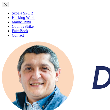
Sari
la
conținut
Școala SPOR
Hacking Work
MarkeThink
CountryStrike
FaithBook
Contact