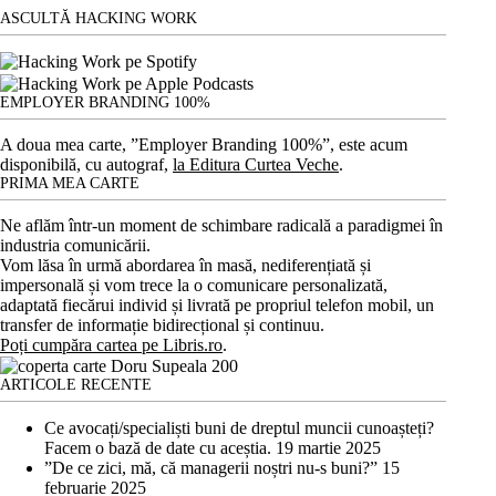
ASCULTĂ HACKING WORK
EMPLOYER BRANDING 100%
A doua mea carte, ”Employer Branding 100%”, este acum
disponibilă, cu autograf,
la Editura Curtea Veche
.
PRIMA MEA CARTE
Ne aflăm într-un moment de schimbare radicală a paradigmei în
industria comunicării.
Vom lăsa în urmă abordarea în masă, nediferențiată și
impersonală și vom trece la o comunicare personalizată,
adaptată fiecărui individ și livrată pe propriul telefon mobil, un
transfer de informație bidirecțional și continuu.
Poți cumpăra cartea pe Libris.ro
.
ARTICOLE RECENTE
Ce avocați/specialiști buni de dreptul muncii cunoașteți?
Facem o bază de date cu aceștia.
19 martie 2025
”De ce zici, mă, că managerii noștri nu-s buni?”
15
februarie 2025