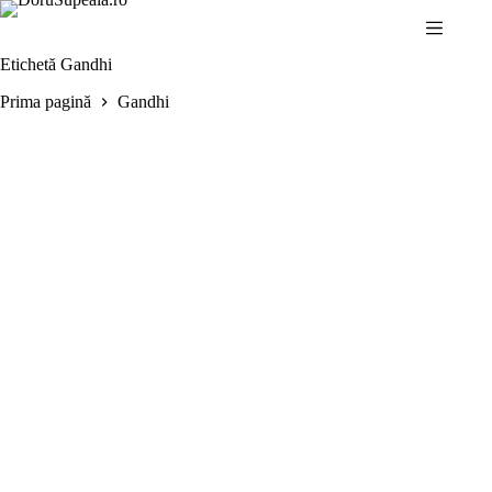
Sari
la
conținut
Etichetă
Gandhi
Prima pagină
Gandhi