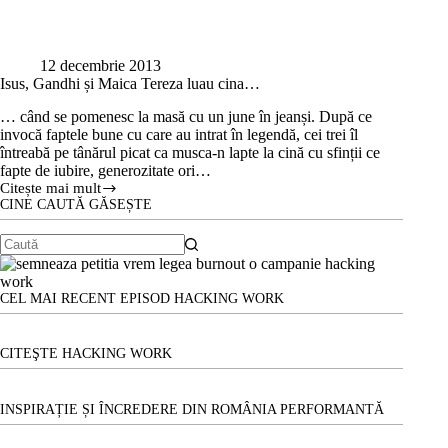
12 decembrie 2013
Isus, Gandhi și Maica Tereza luau cina…
… când se pomenesc la masă cu un june în jeanși. După ce
invocă faptele bune cu care au intrat în legendă, cei trei îl
întreabă pe tânărul picat ca musca-n lapte la cină cu sfinții ce
fapte de iubire, generozitate ori…
Citește mai mult
Isus,
CINE CAUTĂ GĂSEȘTE
Gandhi
și
Maica
Niciun
Tereza
luau
rezultat
cina…
CEL MAI RECENT EPISOD HACKING WORK
CITEŞTE HACKING WORK
INSPIRAȚIE ȘI ÎNCREDERE DIN ROMÂNIA PERFORMANTĂ