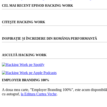
rezultat
la
CEL MAI RECENT EPISOD HACKING WORK
plic?
Cum
e
mai
CITEŞTE HACKING WORK
bine,
cum
putem
schimba
INSPIRAȚIE ȘI ÎNCREDERE DIN ROMÂNIA PERFORMANTĂ
asta?
ASCULTĂ HACKING WORK
EMPLOYER BRANDING 100%
A doua mea carte, ”Employer Branding 100%”, este acum disponibilă
cu autograf,
la Editura Curtea Veche
.