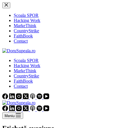
Sari
la
conținut
Școala SPOR
Hacking Work
MarkeThink
CountryStrike
FaithBook
Contact
Școala SPOR
Hacking Work
MarkeThink
CountryStrike
FaithBook
Contact
Meniu