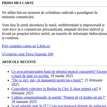
PRIMA MEA CARTE
Ne aflăm într-un moment de schimbare radicală a paradigmei în
industria comunicării.
Vom lăsa în urmă abordarea în masă, nediferențiată și impersonală și
vom trece la o comunicare personalizată, adaptată fiecărui individ și
livrată pe propriul telefon mobil, un transfer de informație bidirecționa
și continuu.
Poți cumpăra cartea pe Libris.ro
.
ARTICOLE RECENTE
Ce avocați/specialiști buni de dreptul muncii cunoașteți? Facem
o bază de date cu aceștia.
19 martie 2025
”De ce zici, mă, că managerii noștri nu-s buni?”
15 februarie
2025
Concedieri colective la Betfair în Cluj. E doar primul val?
6
februarie 2025
Cultura organizațională, la partid: ”Putem să vă furăm un pic?”
29 ianuarie 2025
Scad salariile nete în IT? Cum reacționează firmele de software