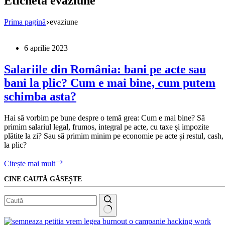
Etichetă
evaziune
Prima pagină
evaziune
6 aprilie 2023
Salariile din România: bani pe acte sau
bani la plic? Cum e mai bine, cum putem
schimba asta?
Hai să vorbim pe bune despre o temă grea: Cum e mai bine? Să
primim salariul legal, frumos, integral pe acte, cu taxe și impozite
plătite la zi? Sau să primim minim pe economie pe acte și restul, cash,
la plic?
Salariile
Citește mai mult
din
CINE CAUTĂ GĂSEȘTE
România:
bani
pe
acte
sau
Niciun
bani