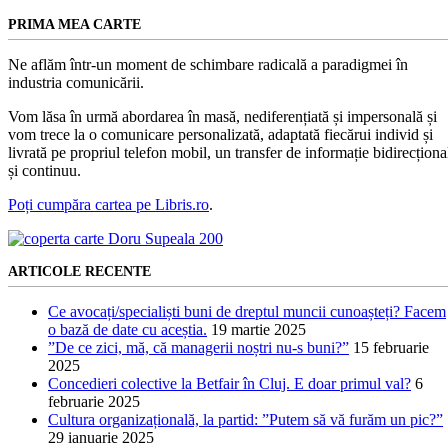
PRIMA MEA CARTE
Ne aflăm într-un moment de schimbare radicală a paradigmei în
industria comunicării.
Vom lăsa în urmă abordarea în masă, nediferențiată și impersonală și
vom trece la o comunicare personalizată, adaptată fiecărui individ și
livrată pe propriul telefon mobil, un transfer de informație bidirecționa
și continuu.
Poți cumpăra cartea pe Libris.ro
.
ARTICOLE RECENTE
Ce avocați/specialiști buni de dreptul muncii cunoașteți? Facem
o bază de date cu aceștia.
19 martie 2025
”De ce zici, mă, că managerii noștri nu-s buni?”
15 februarie
2025
Concedieri colective la Betfair în Cluj. E doar primul val?
6
februarie 2025
Cultura organizațională, la partid: ”Putem să vă furăm un pic?”
29 ianuarie 2025