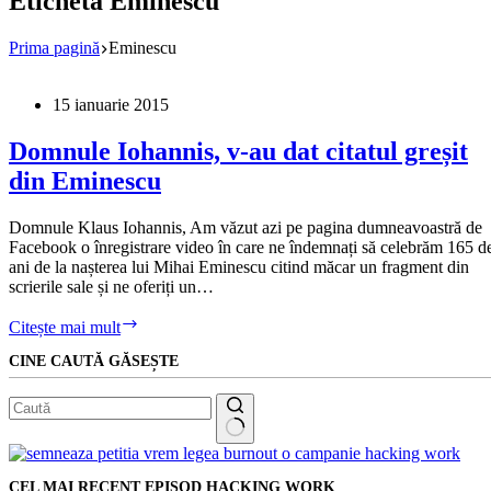
Etichetă
Eminescu
Prima pagină
Eminescu
15 ianuarie 2015
Domnule Iohannis, v-au dat citatul greșit
din Eminescu
Domnule Klaus Iohannis, Am văzut azi pe pagina dumneavoastră de
Facebook o înregistrare video în care ne îndemnați să celebrăm 165 d
ani de la nașterea lui Mihai Eminescu citind măcar un fragment din
scrierile sale și ne oferiți un…
Domnule
Citește mai mult
Iohannis,
CINE CAUTĂ GĂSEȘTE
v-
au
dat
citatul
greșit
Niciun
din
rezultat
Eminescu
CEL MAI RECENT EPISOD HACKING WORK