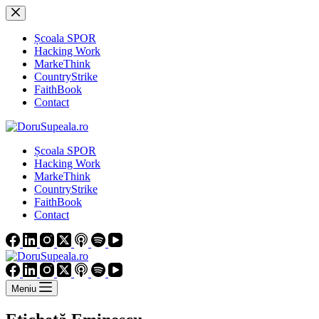
Sari
la
conținut
Școala SPOR
Hacking Work
MarkeThink
CountryStrike
FaithBook
Contact
Școala SPOR
Hacking Work
MarkeThink
CountryStrike
FaithBook
Contact
Meniu