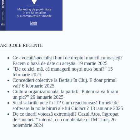
ARTICOLE RECENTE
Ce avocați/specialiști buni de dreptul muncii cunoașteți?
Facem o bază de date cu aceștia.
19 martie 2025
”De ce zici, mă, că managerii noștri nu-s buni?”
15
februarie 2025
Concedieri colective la Betfair în Cluj. E doar primul
val?
6 februarie 2025
Cultura organizațională, la partid: ”Putem să vă furăm
un pic?”
29 ianuarie 2025
Scad salariile nete în IT? Cum reacționează firmele de
software la noile biruri ale lui Ciolacu?
13 ianuarie 2025
De ce tinerii votează extremiștii? Cazul Atos, îngropat
de ”ancheta” internă, cu complicitatea ITM Timiș
26
noiembrie 2024