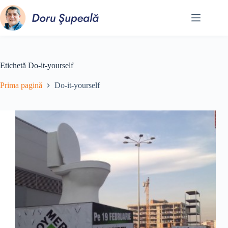
Sari
la
conținut
Etichetă
Do-it-yourself
Prima pagină
Do-it-yourself