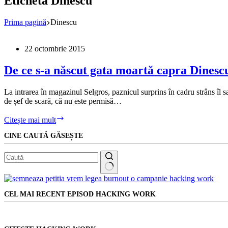
Etichetă
Dinescu
Prima pagină
Dinescu
22 octombrie 2015
De ce s-a născut gata moartă capra Dinesc
La intrarea în magazinul Selgros, paznicul surprins în cadru strâns îl s
de șef de scară, că nu este permisă…
De
Citește mai mult
ce
CINE CAUTĂ GĂSEȘTE
s-
a
născut
gata
moartă
Niciun
capra
rezultat
Dinescului
CEL MAI RECENT EPISOD HACKING WORK