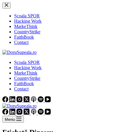
Sari
la
conținut
Școala SPOR
Hacking Work
MarkeThink
CountryStrike
FaithBook
Contact
Școala SPOR
Hacking Work
MarkeThink
CountryStrike
FaithBook
Contact
Meniu