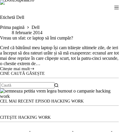
Sari
la
conținut
Etichetă
Dell
Prima pagină
Dell
8 februarie 2014
Vreau un sfat: ce laptop să îmi cumpăr?
Cred că bătrânul meu laptop își cam trăiește ultimele zile, de ieri
a început să dea rateuri urâte și să mă exaspereze: ecranul are tot
mai dese reprize în care clipește scurt, tot la patru-cinci secunde,
o chestie extrem de…
Citește mai mult
Vreau
CINE CAUTĂ GĂSEȘTE
un
sfat:
ce
Niciun
laptop
să
rezultat
îmi
CEL MAI RECENT EPISOD HACKING WORK
cumpăr?
CITEŞTE HACKING WORK