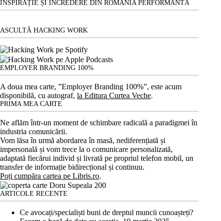
INSPIRAȚIE ȘI ÎNCREDERE DIN ROMÂNIA PERFORMANTĂ
ASCULTĂ HACKING WORK
EMPLOYER BRANDING 100%
A doua mea carte, ”Employer Branding 100%”, este acum
disponibilă, cu autograf,
la Editura Curtea Veche
.
PRIMA MEA CARTE
Ne aflăm într-un moment de schimbare radicală a paradigmei în
industria comunicării.
Vom lăsa în urmă abordarea în masă, nediferențiată și
impersonală și vom trece la o comunicare personalizată,
adaptată fiecărui individ și livrată pe propriul telefon mobil, un
transfer de informație bidirecțional și continuu.
Poți cumpăra cartea pe Libris.ro
.
ARTICOLE RECENTE
Ce avocați/specialiști buni de dreptul muncii cunoașteți?