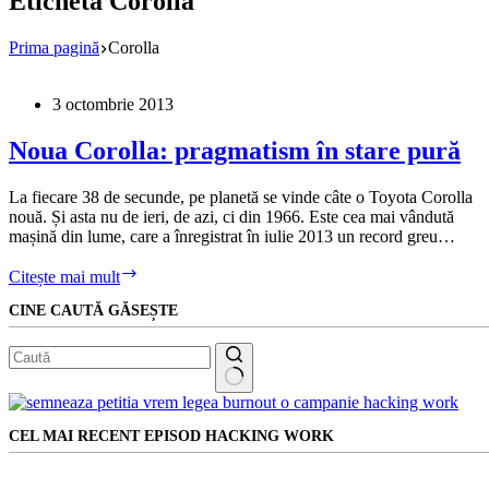
Etichetă
Corolla
Prima pagină
Corolla
3 octombrie 2013
Noua Corolla: pragmatism în stare pură
La fiecare 38 de secunde, pe planetă se vinde câte o Toyota Corolla
nouă. Și asta nu de ieri, de azi, ci din 1966. Este cea mai vândută
mașină din lume, care a înregistrat în iulie 2013 un record greu…
Noua
Citește mai mult
Corolla:
CINE CAUTĂ GĂSEȘTE
pragmatism
în
stare
pură
Niciun
rezultat
CEL MAI RECENT EPISOD HACKING WORK