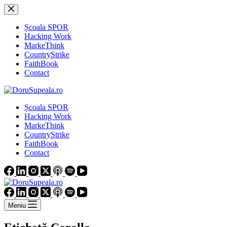
Sari
la
conținut
Școala SPOR
Hacking Work
MarkeThink
CountryStrike
FaithBook
Contact
Școala SPOR
Hacking Work
MarkeThink
CountryStrike
FaithBook
Contact
Meniu