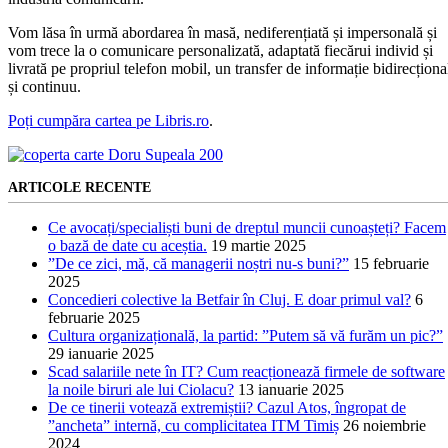
Vom lăsa în urmă abordarea în masă, nediferențiată și impersonală și
vom trece la o comunicare personalizată, adaptată fiecărui individ și
livrată pe propriul telefon mobil, un transfer de informație bidirecționa
și continuu.
Poți cumpăra cartea pe Libris.ro
.
ARTICOLE RECENTE
Ce avocați/specialiști buni de dreptul muncii cunoașteți? Facem
o bază de date cu aceștia.
19 martie 2025
”De ce zici, mă, că managerii noștri nu-s buni?”
15 februarie
2025
Concedieri colective la Betfair în Cluj. E doar primul val?
6
februarie 2025
Cultura organizațională, la partid: ”Putem să vă furăm un pic?”
29 ianuarie 2025
Scad salariile nete în IT? Cum reacționează firmele de software
la noile biruri ale lui Ciolacu?
13 ianuarie 2025
De ce tinerii votează extremiștii? Cazul Atos, îngropat de
”ancheta” internă, cu complicitatea ITM Timiș
26 noiembrie
2024