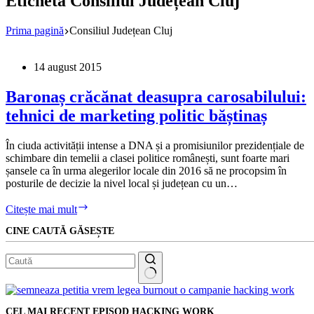
Etichetă
Consiliul Județean Cluj
Prima pagină
Consiliul Județean Cluj
14 august 2015
Baronaș crăcănat deasupra carosabilului:
tehnici de marketing politic băștinaș
În ciuda activității intense a DNA și a promisiunilor prezidențiale de
schimbare din temelii a clasei politice românești, sunt foarte mari
șansele ca în urma alegerilor locale din 2016 să ne procopsim în
posturile de decizie la nivel local și județean cu un…
Baronaș
Citește mai mult
crăcănat
CINE CAUTĂ GĂSEȘTE
deasupra
carosabilului:
tehnici
de
marketing
Niciun
politic
rezultat
băștinaș
CEL MAI RECENT EPISOD HACKING WORK