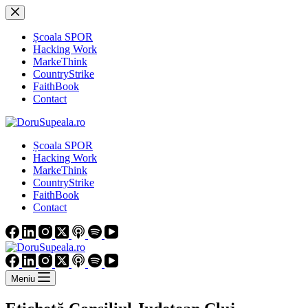
Sari
la
conținut
Școala SPOR
Hacking Work
MarkeThink
CountryStrike
FaithBook
Contact
Școala SPOR
Hacking Work
MarkeThink
CountryStrike
FaithBook
Contact
Meniu