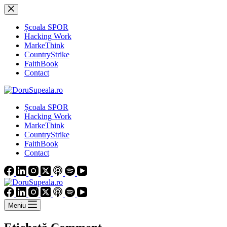
Sari
la
conținut
Școala SPOR
Hacking Work
MarkeThink
CountryStrike
FaithBook
Contact
Școala SPOR
Hacking Work
MarkeThink
CountryStrike
FaithBook
Contact
Meniu