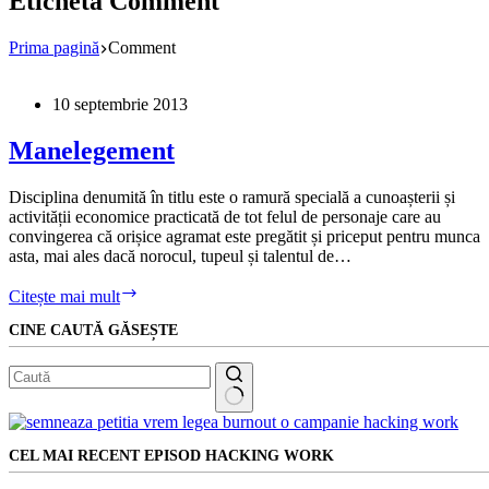
Etichetă
Comment
Prima pagină
Comment
10 septembrie 2013
Manelegement
Disciplina denumită în titlu este o ramură specială a cunoașterii și
activității economice practicată de tot felul de personaje care au
convingerea că orișice agramat este pregătit și priceput pentru munca
asta, mai ales dacă norocul, tupeul și talentul de…
Manelegement
Citește mai mult
CINE CAUTĂ GĂSEȘTE
Niciun
rezultat
CEL MAI RECENT EPISOD HACKING WORK