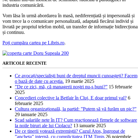
industria comunicării.
Vom lăsa în urmă abordarea în masă, nediferențiată și impersonală și
vom trece la o comunicare personalizată, adaptată fiecărui individ și
livrată pe propriul telefon mobil, un transfer de informație bidirecționa
și continuu.
Poți cumpăra cartea pe Libris.ro
.
ARTICOLE RECENTE
Ce avocați/specialiști buni de dreptul muncii cunoașteți? Facem
o bază de date cu aceștia.
19 martie 2025
”De ce zici, mă, că managerii noștri nu-s buni?”
15 februarie
2025
Concedieri colective la Betfair în Cluj. E doar primul val?
6
februarie 2025
Cultura organizațională, la partid: ”Putem să vă furăm un pic?”
29 ianuarie 2025
Scad salariile nete în IT? Cum reacționează firmele de software
la noile biruri ale lui Ciolacu?
13 ianuarie 2025
De ce tinerii votează extremiștii? Cazul Atos, îngropat de
”ancheta” internă, cu complicitatea ITM Timiș
26 noiembrie