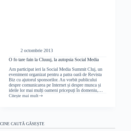
2 octombrie 2013
O fo tare fain la Cluuuj, la autopsia Social Media
Am participat ieri la Social Media Summit Cluj, un
eveniment organizat pentru a patra oară de Revista
Biz cu ajutorul sponsorilor. Au vorbit publicului
despre comunicarea pe Internet și despre munca și
ideile lor mai mulți oameni pricepuți în domeniu,…
Citește mai mult
O
fo
tare
fain
la
Cluuuj,
CINE CAUTĂ GĂSEȘTE
la