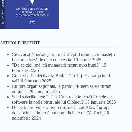
ARTICOLE RECENTE
Ce avocați/specialiști buni de dreptul muncii cunoașteți?
Facem o bază de date cu aceștia.
19 martie 2025
”De ce zici, mă, că managerii noștri nu-s buni?”
15
februarie 2025
Concedieri colective la Betfair în Cluj. E doar primul
val?
6 februarie 2025
Cultura organizațională, la partid: ”Putem să vă furăm
un pic?”
29 ianuarie 2025
Scad salariile nete în IT? Cum reacționează firmele de
software la noile biruri ale lui Ciolacu?
13 ianuarie 2025
De ce tinerii votează extremiștii? Cazul Atos, îngropat
de ”ancheta” internă, cu complicitatea ITM Timiș
26
noiembrie 2024