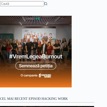
autopsia
Social
Niciun
Media
rezultat
CEL MAI RECENT EPISOD HACKING WORK