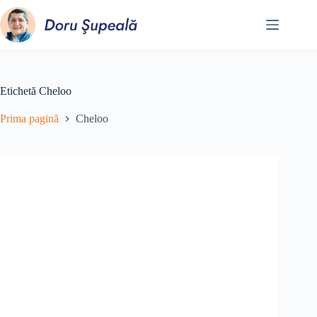
Sari
la
conținut
Etichetă
Cheloo
Prima pagină
Cheloo