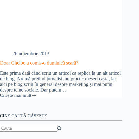
26 noiembrie 2013
Doar Cheloo a comis-o duminică seară?
Este prima dată când scriu un articol ca replică la un alt articol
de blog. Nu mă pretind jurnalist, nu practic meseria asta, iar
aici pe blog scriu în general despre marketing și mai puțin
despre teme sociale. Dar putem…
Citește mai mult
Doar
Cheloo
a
comis-
CINE CAUTĂ GĂSEȘTE
o
duminică
seară?
Niciun