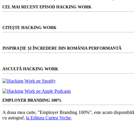
rezultat
e
CEL MAI RECENT EPISOD HACKING WORK
foarte
mult
până
departe.
CITEŞTE HACKING WORK
INSPIRAȚIE ȘI ÎNCREDERE DIN ROMÂNIA PERFORMANTĂ
ASCULTĂ HACKING WORK
EMPLOYER BRANDING 100%
A doua mea carte, ”Employer Branding 100%”, este acum disponibilă
cu autograf,
la Editura Curtea Veche
.