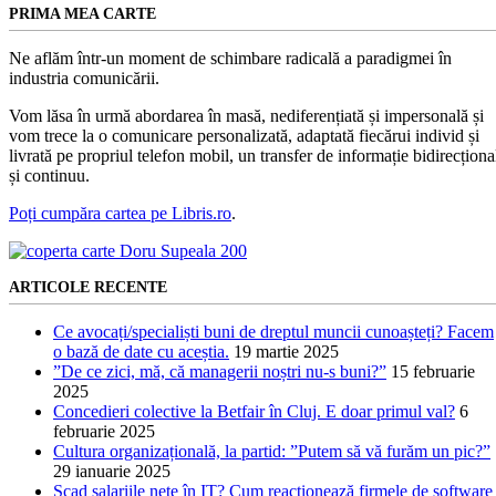
PRIMA MEA CARTE
Ne aflăm într-un moment de schimbare radicală a paradigmei în
industria comunicării.
Vom lăsa în urmă abordarea în masă, nediferențiată și impersonală și
vom trece la o comunicare personalizată, adaptată fiecărui individ și
livrată pe propriul telefon mobil, un transfer de informație bidirecționa
și continuu.
Poți cumpăra cartea pe Libris.ro
.
ARTICOLE RECENTE
Ce avocați/specialiști buni de dreptul muncii cunoașteți? Facem
o bază de date cu aceștia.
19 martie 2025
”De ce zici, mă, că managerii noștri nu-s buni?”
15 februarie
2025
Concedieri colective la Betfair în Cluj. E doar primul val?
6
februarie 2025
Cultura organizațională, la partid: ”Putem să vă furăm un pic?”
29 ianuarie 2025
Scad salariile nete în IT? Cum reacționează firmele de software