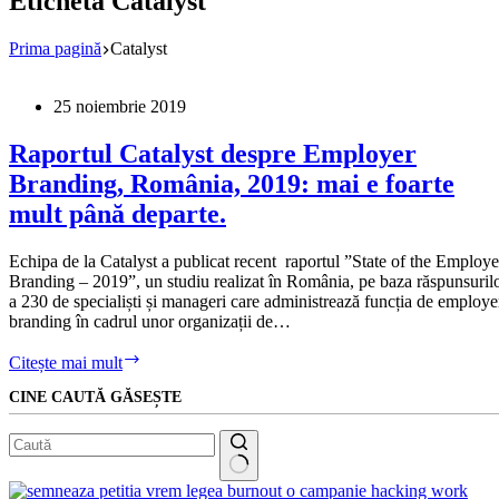
Etichetă
Catalyst
Prima pagină
Catalyst
25 noiembrie 2019
Raportul Catalyst despre Employer
Branding, România, 2019: mai e foarte
mult până departe.
Echipa de la Catalyst a publicat recent raportul ”State of the Employe
Branding – 2019”, un studiu realizat în România, pe baza răspunsuril
a 230 de specialiști și manageri care administrează funcția de employe
branding în cadrul unor organizații de…
Raportul
Citește mai mult
Catalyst
CINE CAUTĂ GĂSEȘTE
despre
Employer
Branding,
România,
2019:
Niciun
mai