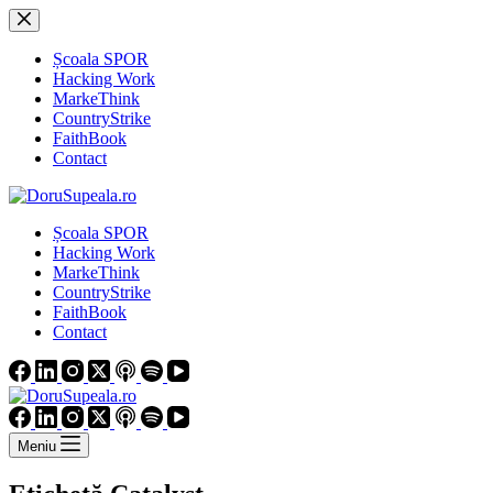
Sari
la
conținut
Școala SPOR
Hacking Work
MarkeThink
CountryStrike
FaithBook
Contact
Școala SPOR
Hacking Work
MarkeThink
CountryStrike
FaithBook
Contact
Meniu