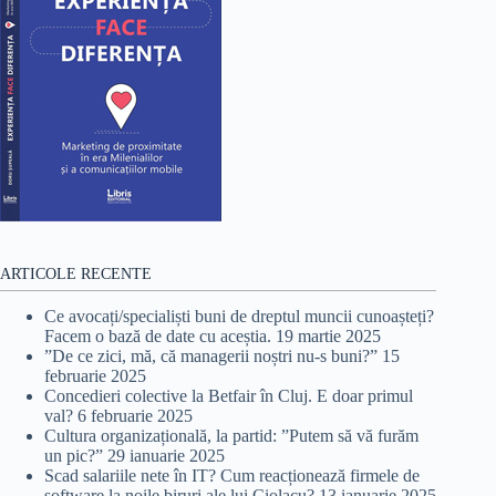
ARTICOLE RECENTE
Ce avocați/specialiști buni de dreptul muncii cunoașteți?
Facem o bază de date cu aceștia.
19 martie 2025
”De ce zici, mă, că managerii noștri nu-s buni?”
15
februarie 2025
Concedieri colective la Betfair în Cluj. E doar primul
val?
6 februarie 2025
Cultura organizațională, la partid: ”Putem să vă furăm
un pic?”
29 ianuarie 2025
Scad salariile nete în IT? Cum reacționează firmele de
software la noile biruri ale lui Ciolacu?
13 ianuarie 2025