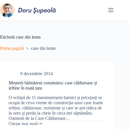
Sari
la
conținut
Etichetă
case din lemn
Prima pagină
case din lemn
9 decembrie 2014
Meșterii băimăreni construiesc case călduroase și
ieftine în toată țara
O echipă de 11 maramureșeni harnici și pricepuți se
ocupă de ceva vreme de construcția unor case foarte
ieftine, călduroase, rezistente și care se pot ridica de
la zero și preda la cheie în circa trei săptămâni.
Oamenii de la Case Călduroase…
Citește mai mult
Meșterii