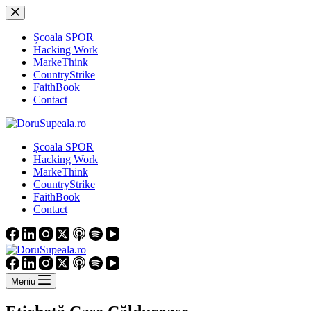
Sari
la
conținut
Școala SPOR
Hacking Work
MarkeThink
CountryStrike
FaithBook
Contact
Școala SPOR
Hacking Work
MarkeThink
CountryStrike
FaithBook
Contact
Meniu