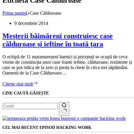
Etichetă
Case Călduroase
Prima pagină
Case Călduroase
9 decembrie 2014
Meșterii băimăreni construiesc case
călduroase și ieftine în toată țara
O echipă de 11 maramureșeni harnici și pricepuți se ocupă de ceva
vreme de construcția unor case foarte ieftine, călduroase, rezistente și
care se pot ridica de la zero și preda la cheie în circa trei săptămâni.
Oamenii de la Case Călduroase…
Meșterii
Citește mai mult
băimăreni
CINE CAUTĂ GĂSEȘTE
construiesc
case
călduroase
și
ieftine
Niciun
în
rezultat
toată
CEL MAI RECENT EPISOD HACKING WORK
țara