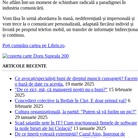
Ne aflăm într-un moment de schimbare radicală a paradigmei în
industria comunicării.
Vom lăsa în urmă abordarea în masă, nediferențiată și impersonală și
vom trece la o comunicare personalizată, adaptată fiecărui individ și
livrată pe propriul telefon mobil, un transfer de informație bidirecționa
și continuu.
Poți cumpăra cartea pe Libris.ro
.
ARTICOLE RECENTE
Ce avocați/specialiști buni de dreptul muncii cunoașteți? Facem
o bază de date cu aceștia.
19 martie 2025
”De ce zici, mă, că managerii noștri nu-s buni?”
15 februarie
2025
Concedieri colective la Betfair în Cluj. E doar primul val?
6
februarie 2025
Cultura organizațională, la partid: ”Putem să vă furăm un pic?”
29 ianuarie 2025
Scad salariile nete în IT? Cum reacționează firmele de software
la noile biruri ale lui Ciolacu?
13 ianuarie 2025
De ce tinerii votează extremiștii? Cazul Atos, îngropat de