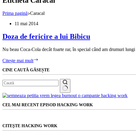
Etichetă
Caracal
Prima pagină
Caracal
11 mai 2014
Doza de fericire a lui Bibicu
Nu beau Coca-Cola decât foarte rar, în special când am drumuri lungi 
Doza
Citește mai mult
de
CINE CAUTĂ GĂSEȘTE
fericire
a
lui
Bibicu
Niciun
rezultat
CEL MAI RECENT EPISOD HACKING WORK
CITEŞTE HACKING WORK