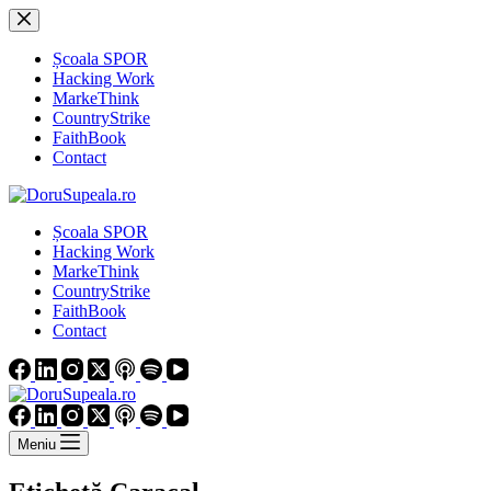
Sari
la
conținut
Școala SPOR
Hacking Work
MarkeThink
CountryStrike
FaithBook
Contact
Școala SPOR
Hacking Work
MarkeThink
CountryStrike
FaithBook
Contact
Meniu