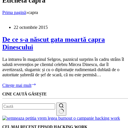
Etichetă
capra
Prima pagină
capra
22 octombrie 2015
De ce s-a născut gata moartă capra
Dinescului
La intrarea în magazinul Selgros, paznicul surprins în cadru strâns îl
salută reverențios pe clientul celebru Mircea Dinescu, dar îl
avertizează, slugarnic și cu o diplomație rudimentară dublată de o
autoritate șubredă de șef de scară, că nu este permisă…
De
Citește mai mult
ce
CINE CAUTĂ GĂSEȘTE
s-
a
născut
gata
moartă
Niciun
capra
rezultat
Dinescului
CEL MAI RECENT EPISOD HACKING WORK