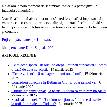
Ne aflăm într-un moment de schimbare radicală a paradigmei în
industria comunicării.
Vom lăsa în urmă abordarea în masă, nediferențiată și impersonală și
vom trece la o comunicare personalizată, adaptată fiecărui individ și
livrată pe propriul telefon mobil, un transfer de informație bidirecționa
și continuu.
Poți cumpăra cartea pe Libris.ro
.
ARTICOLE RECENTE
Ce avocați/specialiști buni de dreptul muncii cunoașteți? Facem
o bază de date cu aceștia.
19 martie 2025
”De ce zici, mă, că managerii noștri nu-s buni?”
15 februarie
2025
Concedieri colective la Betfair în Cluj. E doar primul val?
6
februarie 2025
Cultura organizațională, la partid: ”Putem să vă furăm un pic?”
29 ianuarie 2025
Scad salariile nete în IT? Cum reacționează firmele de software
la noile biruri ale lui Ciolacu?
13 ianuarie 2025