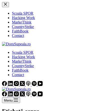
Sari
la
conținut
Școala SPOR
Hacking Work
MarkeThink
CountryStrike
FaithBook
Contact
Școala SPOR
Hacking Work
MarkeThink
CountryStrike
FaithBook
Contact
Meniu