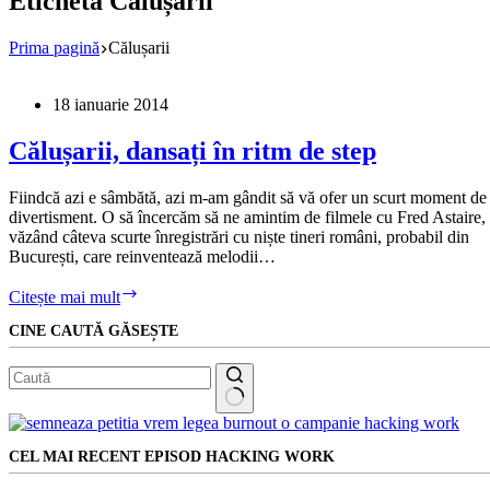
Etichetă
Călușarii
Prima pagină
Călușarii
18 ianuarie 2014
Călușarii, dansați în ritm de step
Fiindcă azi e sâmbătă, azi m-am gândit să vă ofer un scurt moment de
divertisment. O să încercăm să ne amintim de filmele cu Fred Astaire,
văzând câteva scurte înregistrări cu niște tineri români, probabil din
București, care reinventează melodii…
Călușarii,
Citește mai mult
dansați
CINE CAUTĂ GĂSEȘTE
în
ritm
de
step
Niciun
rezultat
CEL MAI RECENT EPISOD HACKING WORK