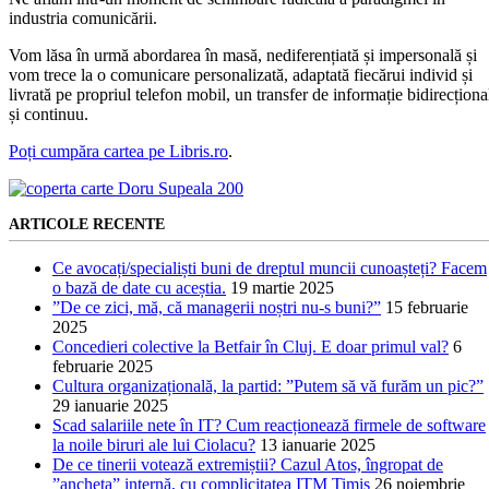
industria comunicării.
Vom lăsa în urmă abordarea în masă, nediferențiată și impersonală și
vom trece la o comunicare personalizată, adaptată fiecărui individ și
livrată pe propriul telefon mobil, un transfer de informație bidirecționa
și continuu.
Poți cumpăra cartea pe Libris.ro
.
ARTICOLE RECENTE
Ce avocați/specialiști buni de dreptul muncii cunoașteți? Facem
o bază de date cu aceștia.
19 martie 2025
”De ce zici, mă, că managerii noștri nu-s buni?”
15 februarie
2025
Concedieri colective la Betfair în Cluj. E doar primul val?
6
februarie 2025
Cultura organizațională, la partid: ”Putem să vă furăm un pic?”
29 ianuarie 2025
Scad salariile nete în IT? Cum reacționează firmele de software
la noile biruri ale lui Ciolacu?
13 ianuarie 2025
De ce tinerii votează extremiștii? Cazul Atos, îngropat de
”ancheta” internă, cu complicitatea ITM Timiș
26 noiembrie