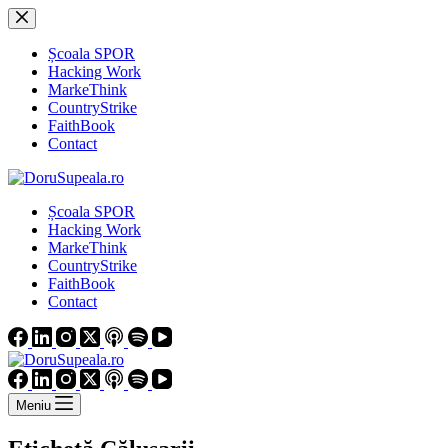
Sari
la
conținut
Școala SPOR
Hacking Work
MarkeThink
CountryStrike
FaithBook
Contact
Școala SPOR
Hacking Work
MarkeThink
CountryStrike
FaithBook
Contact
Meniu