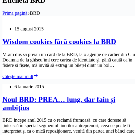
Etichetă
BRD
Prima pagină
BRD
15 august 2015
Wisdom cookies fără cookies la BRD
M-am dus să preiau un card de la BRD, la o agenție de cartier din Clu
Doamna de la ghișeu îmi cere cartea de identitate și, până caută ea în
fișiere și fișete, mă invită să extrag un bilețel dintr-un bol…
Wisdom
Citește mai mult
cookies
fără
6 ianuarie 2015
cookies
la
Noul BRD: PREA… lung, dar fain și
BRD
ambițios
BRD începe anul 2015 cu o reclamă frumoasă, cu care dorește să
țintească în special segmentul tinerilor antreprenori, ceea ce poate fi
interpretat și ca o mică repoziționare, venită din partea unei bănci care