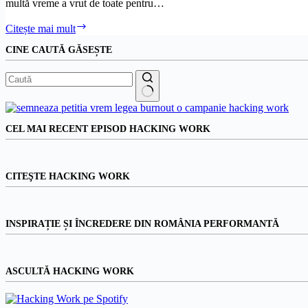
multă vreme a vrut de toate pentru…
Noul
Citește mai mult
BRD:
CINE CAUTĂ GĂSEȘTE
PREA…
lung,
dar
fain
și
Niciun
ambițios
rezultat
CEL MAI RECENT EPISOD HACKING WORK
CITEŞTE HACKING WORK
INSPIRAȚIE ȘI ÎNCREDERE DIN ROMÂNIA PERFORMANTĂ
ASCULTĂ HACKING WORK