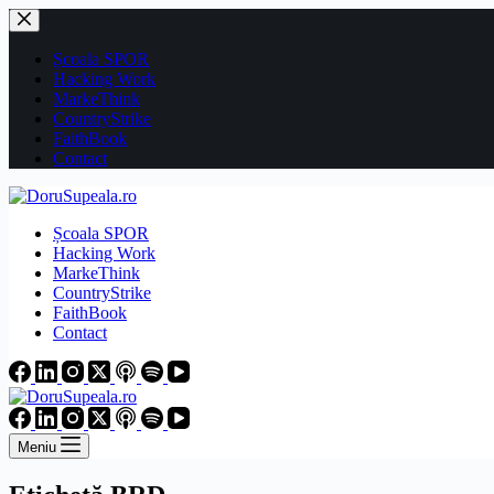
Sari
la
conținut
Școala SPOR
Hacking Work
MarkeThink
CountryStrike
FaithBook
Contact
Școala SPOR
Hacking Work
MarkeThink
CountryStrike
FaithBook
Contact
Meniu