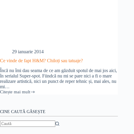
29 ianuarie 2014
Ce vinde de fapt H&M? Chiloți sau tatuaje?
Încă nu îmi dau seama de ce am găzduit spotul de mai jos aici,
în serialul Super-spot. Fiindcă nu mi se pare nici a fi o mare
realizare artistică, nici un punct de reper tehnic și, mai ales, nu
mi…
Citește mai mult
Ce
vinde
de
fapt
CINE CAUTĂ GĂSEȘTE
H&M?
Chiloți
sau
Niciun
tatuaje?