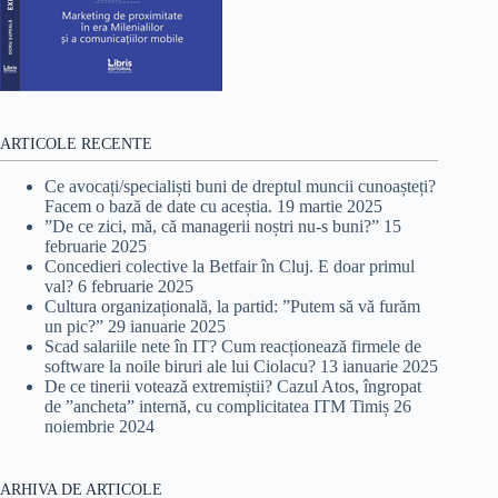
ARTICOLE RECENTE
Ce avocați/specialiști buni de dreptul muncii cunoașteți?
Facem o bază de date cu aceștia.
19 martie 2025
”De ce zici, mă, că managerii noștri nu-s buni?”
15
februarie 2025
Concedieri colective la Betfair în Cluj. E doar primul
val?
6 februarie 2025
Cultura organizațională, la partid: ”Putem să vă furăm
un pic?”
29 ianuarie 2025
Scad salariile nete în IT? Cum reacționează firmele de
software la noile biruri ale lui Ciolacu?
13 ianuarie 2025
De ce tinerii votează extremiștii? Cazul Atos, îngropat
de ”ancheta” internă, cu complicitatea ITM Timiș
26
noiembrie 2024
ARHIVA DE ARTICOLE