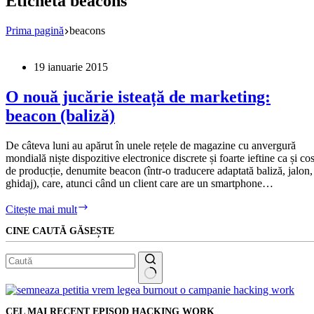
Etichetă
beacons
Prima pagină
beacons
19 ianuarie 2015
O nouă jucărie isteață de marketing:
beacon (baliză)
De câteva luni au apărut în unele rețele de magazine cu anvergură
mondială niște dispozitive electronice discrete și foarte ieftine ca și cos
de producție, denumite beacon (într-o traducere adaptată baliză, jalon,
ghidaj), care, atunci când un client care are un smartphone…
O
Citește mai mult
nouă
CINE CAUTĂ GĂSEȘTE
jucărie
isteață
de
marketing:
beacon
Niciun
(baliză)
rezultat
CEL MAI RECENT EPISOD HACKING WORK