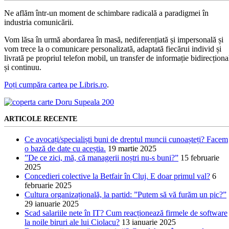
Ne aflăm într-un moment de schimbare radicală a paradigmei în
industria comunicării.
Vom lăsa în urmă abordarea în masă, nediferențiată și impersonală și
vom trece la o comunicare personalizată, adaptată fiecărui individ și
livrată pe propriul telefon mobil, un transfer de informație bidirecționa
și continuu.
Poți cumpăra cartea pe Libris.ro
.
ARTICOLE RECENTE
Ce avocați/specialiști buni de dreptul muncii cunoașteți? Facem
o bază de date cu aceștia.
19 martie 2025
”De ce zici, mă, că managerii noștri nu-s buni?”
15 februarie
2025
Concedieri colective la Betfair în Cluj. E doar primul val?
6
februarie 2025
Cultura organizațională, la partid: ”Putem să vă furăm un pic?”
29 ianuarie 2025
Scad salariile nete în IT? Cum reacționează firmele de software
la noile biruri ale lui Ciolacu?
13 ianuarie 2025