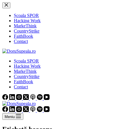
Sari
la
conținut
Școala SPOR
Hacking Work
MarkeThink
CountryStrike
FaithBook
Contact
Școala SPOR
Hacking Work
MarkeThink
CountryStrike
FaithBook
Contact
Meniu