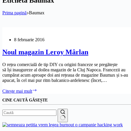
Etichetă
Baumax
Prima pagină
Baumax
8 februarie 2016
Noul magazin Leroy Mârlan
O rețea comercială de tip DIY cu origini franceze se pregătește
să își inaugureze al doilea magazin de la Cluj Napoca. Francezii au
cumpărat acum aproape doi ani rețeaua de magazine Baumax și s-au
apucat, în cel mai pur ritm balcanico-ardelenesc (încet,…
Noul
Citește mai mult
magazin
CINE CAUTĂ GĂSEȘTE
Leroy
Mârlan
Niciun
rezultat