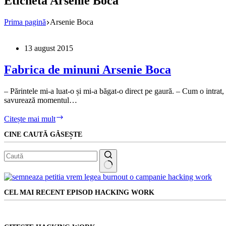
Etichetă
Arsenie Boca
Prima pagină
Arsenie Boca
13 august 2015
Fabrica de minuni Arsenie Boca
– Părintele mi-a luat-o și mi-a băgat-o direct pe gaură. – Cum o intrat, 
savurează momentul…
Fabrica
Citește mai mult
de
CINE CAUTĂ GĂSEȘTE
minuni
Arsenie
Boca
Niciun
rezultat
CEL MAI RECENT EPISOD HACKING WORK