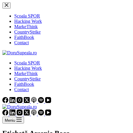
Sari
la
conținut
Școala SPOR
Hacking Work
MarkeThink
CountryStrike
FaithBook
Contact
Școala SPOR
Hacking Work
MarkeThink
CountryStrike
FaithBook
Contact
Meniu