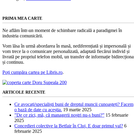
PRIMA MEA CARTE
Ne aflăm într-un moment de schimbare radicală a paradigmei în
industria comunicării.
Vom lăsa în urmă abordarea în masă, nediferențiată și impersonală și
vom trece la o comunicare personalizată, adaptată fiecărui individ și
livrată pe propriul telefon mobil, un transfer de informație bidirecționa
și continuu.
Poți cumpăra cartea pe Libris.ro
.
ARTICOLE RECENTE
Ce avocați/specialiști buni de dreptul muncii cunoașteți? Facem
o bază de date cu aceștia.
19 martie 2025
”De ce zici, mă, că managerii noștri nu-s buni?”
15 februarie
2025
Concedieri colective la Betfair în Cluj. E doar primul val?
6
februarie 2025