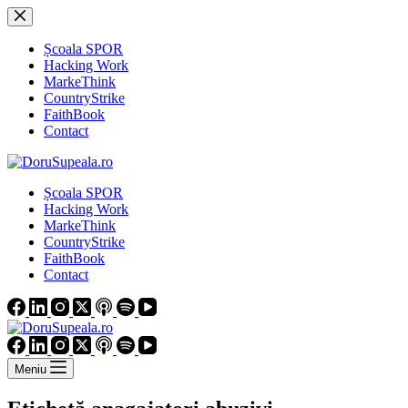
Sari
la
conținut
Școala SPOR
Hacking Work
MarkeThink
CountryStrike
FaithBook
Contact
Școala SPOR
Hacking Work
MarkeThink
CountryStrike
FaithBook
Contact
Meniu