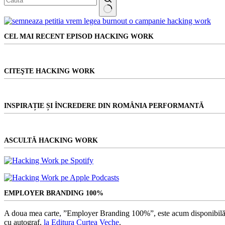
ne
face
Niciun
să
rezultat
vorbim
CEL MAI RECENT EPISOD HACKING WORK
despre
abuz.
Ce
spun
CITEŞTE HACKING WORK
românii?
INSPIRAȚIE ȘI ÎNCREDERE DIN ROMÂNIA PERFORMANTĂ
ASCULTĂ HACKING WORK
EMPLOYER BRANDING 100%
A doua mea carte, ”Employer Branding 100%”, este acum disponibilă
cu autograf,
la Editura Curtea Veche
.