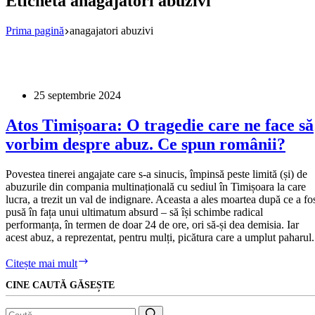
Etichetă
anagajatori abuzivi
Prima pagină
anagajatori abuzivi
25 septembrie 2024
Atos Timișoara: O tragedie care ne face să
vorbim despre abuz. Ce spun românii?
Povestea tinerei angajate care s-a sinucis, împinsă peste limită (și) de
abuzurile din compania multinațională cu sediul în Timișoara la care
lucra, a trezit un val de indignare. Aceasta a ales moartea după ce a fo
pusă în fața unui ultimatum absurd – să își schimbe radical
performanța, în termen de doar 24 de ore, ori să-și dea demisia. Iar
acest abuz, a reprezentat, pentru mulți, picătura care a umplut paharul.
Atos
Citește mai mult
Timișoara:
CINE CAUTĂ GĂSEȘTE
O
tragedie
care