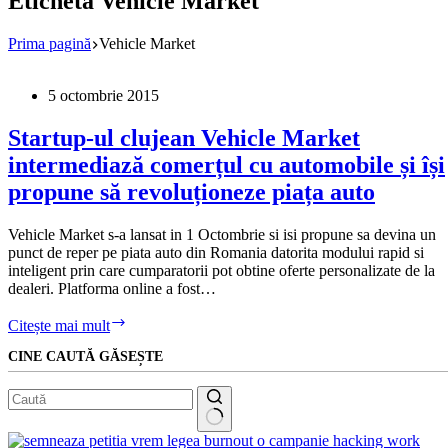
Etichetă
Vehicle Market
Prima pagină
Vehicle Market
5 octombrie 2015
Startup-ul clujean Vehicle Market
intermediază comerțul cu automobile și își
propune să revoluționeze piața auto
Vehicle Market s-a lansat in 1 Octombrie si isi propune sa devina un
punct de reper pe piata auto din Romania datorita modului rapid si
inteligent prin care cumparatorii pot obtine oferte personalizate de la
dealeri. Platforma online a fost…
Startup-
Citește mai mult
ul
CINE CAUTĂ GĂSEȘTE
clujean
Vehicle
Market
intermediază
comerțul
Niciun
cu