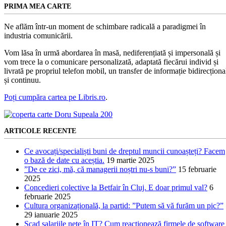
PRIMA MEA CARTE
Ne aflăm într-un moment de schimbare radicală a paradigmei în
industria comunicării.
Vom lăsa în urmă abordarea în masă, nediferențiată și impersonală și
vom trece la o comunicare personalizată, adaptată fiecărui individ și
livrată pe propriul telefon mobil, un transfer de informație bidirecționa
și continuu.
Poți cumpăra cartea pe Libris.ro
.
ARTICOLE RECENTE
Ce avocați/specialiști buni de dreptul muncii cunoașteți? Facem
o bază de date cu aceștia.
19 martie 2025
”De ce zici, mă, că managerii noștri nu-s buni?”
15 februarie
2025
Concedieri colective la Betfair în Cluj. E doar primul val?
6
februarie 2025
Cultura organizațională, la partid: ”Putem să vă furăm un pic?”
29 ianuarie 2025
Scad salariile nete în IT? Cum reacționează firmele de software