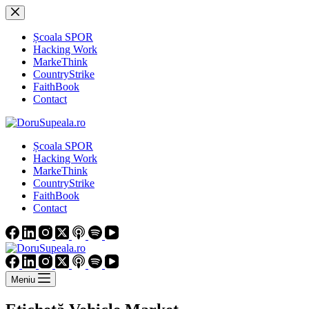
Sari
la
conținut
Școala SPOR
Hacking Work
MarkeThink
CountryStrike
FaithBook
Contact
Școala SPOR
Hacking Work
MarkeThink
CountryStrike
FaithBook
Contact
Meniu