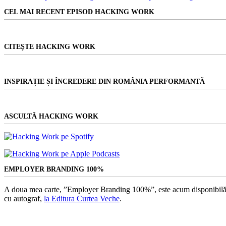
rezultat
automobile
CEL MAI RECENT EPISOD HACKING WORK
și
își
propune
să
CITEŞTE HACKING WORK
revoluționeze
piața
auto
INSPIRAȚIE ȘI ÎNCREDERE DIN ROMÂNIA PERFORMANTĂ
ASCULTĂ HACKING WORK
EMPLOYER BRANDING 100%
A doua mea carte, ”Employer Branding 100%”, este acum disponibilă
cu autograf,
la Editura Curtea Veche
.