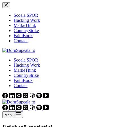
Sari
la
conținut
Școala SPOR
Hacking Work
MarkeThink
CountryStrike
FaithBook
Contact
Școala SPOR
Hacking Work
MarkeThink
CountryStrike
FaithBook
Contact
Meniu