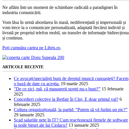
Ne aflăm într-un moment de schimbare radicală a paradigmei în
industria comunicării.
Vom lăsa în urmă abordarea în masă, nediferențiată și impersonală și
vom trece la o comunicare personalizată, adaptată fiecărui individ și
livrată pe propriul telefon mobil, un transfer de informație bidirecționa
și continuu.
Poți cumpăra cartea pe Libris.ro
.
ARTICOLE RECENTE
Ce avocați/specialiști buni de dreptul muncii cunoașteți? Facem
o bază de date cu aceștia.
19 martie 2025
”De ce zici, mă, că managerii noștri nu-s buni?”
15 februarie
2025
Concedieri colective la Betfair în Cluj. E doar primul val?
6
februarie 2025
Cultura organizațională, la partid: ”Putem să vă furăm un pic?”
29 ianuarie 2025
Scad salariile nete în IT? Cum reacționează firmele de software
la noile biruri ale lui Ciolacu?
13 ianuarie 2025