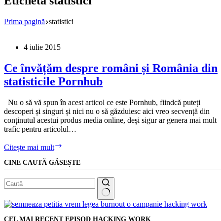
Etichetă
statistici
Prima pagină
statistici
4 iulie 2015
Ce învățăm despre români și România din
statisticile Pornhub
Nu o să vă spun în acest articol ce este Pornhub, fiindcă puteți
descoperi și singuri și nici nu o să găzduiesc aici vreo secvență din
conținutul acestui produs media online, deși sigur ar genera mai mult
trafic pentru articolul…
Ce
Citește mai mult
învățăm
CINE CAUTĂ GĂSEȘTE
despre
români
și
România
din
Niciun
statisticile
rezultat
Pornhub
CEL MAI RECENT EPISOD HACKING WORK