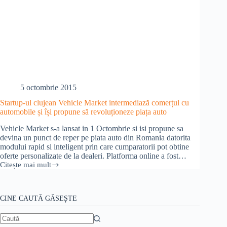
5 octombrie 2015
Startup-ul clujean Vehicle Market intermediază comerțul cu
automobile și își propune să revoluționeze piața auto
Vehicle Market s-a lansat in 1 Octombrie si isi propune sa
devina un punct de reper pe piata auto din Romania datorita
modului rapid si inteligent prin care cumparatorii pot obtine
oferte personalizate de la dealeri. Platforma online a fost…
Citește mai mult
Startup-
ul
clujean
Vehicle
CINE CAUTĂ GĂSEȘTE
Market
intermediază
comerțul