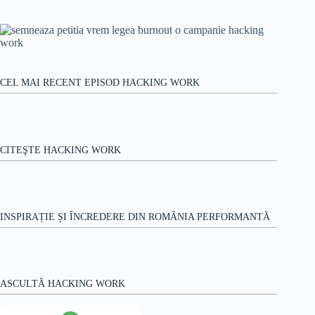
Niciun
cu
rezultat
automobile
și
își
propune
să
revoluționeze
CEL MAI RECENT EPISOD HACKING WORK
piața
auto
CITEŞTE HACKING WORK
INSPIRAȚIE ȘI ÎNCREDERE DIN ROMÂNIA PERFORMANTĂ
ASCULTĂ HACKING WORK