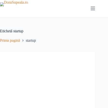
Sari
la
conținut
Etichetă
startup
Prima pagină
startup