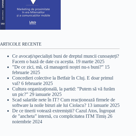
ARTICOLE RECENTE
Ce avocați/specialiști buni de dreptul muncii cunoașteți?
Facem o bază de date cu aceștia.
19 martie 2025
”De ce zici, mă, că managerii noștri nu-s buni?”
15
februarie 2025
Concedieri colective la Betfair în Cluj. E doar primul
val?
6 februarie 2025
Cultura organizațională, la partid: ”Putem să vă furăm
un pic?”
29 ianuarie 2025
Scad salariile nete în IT? Cum reacționează firmele de
software la noile biruri ale lui Ciolacu?
13 ianuarie 2025
De ce tinerii votează extremiștii? Cazul Atos, îngropat
de ”ancheta” internă, cu complicitatea ITM Timiș
26
noiembrie 2024