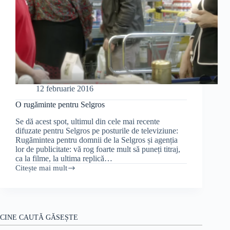
12 februarie 2016
O rugăminte pentru Selgros
Se dă acest spot, ultimul din cele mai recente
difuzate pentru Selgros pe posturile de televiziune:
Rugămintea pentru domnii de la Selgros și agenția
lor de publicitate: vă rog foarte mult să puneți titraj,
ca la filme, la ultima replică…
Citește mai mult
O
rugăminte
pentru
Selgros
CINE CAUTĂ GĂSEȘTE