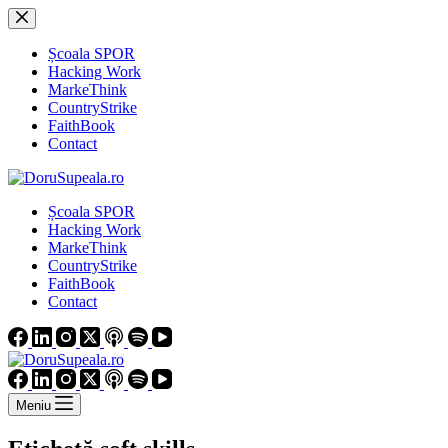
Sari
la
conținut
Școala SPOR
Hacking Work
MarkeThink
CountryStrike
FaithBook
Contact
Școala SPOR
Hacking Work
MarkeThink
CountryStrike
FaithBook
Contact
Meniu