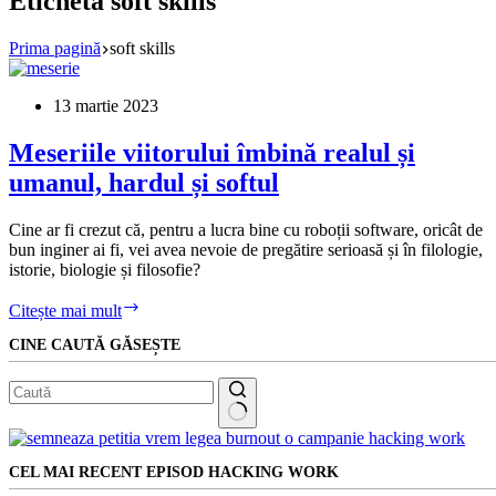
Etichetă
soft skills
Prima pagină
soft skills
13 martie 2023
Meseriile viitorului îmbină realul și
umanul, hardul și softul
Cine ar fi crezut că, pentru a lucra bine cu roboții software, oricât de
bun inginer ai fi, vei avea nevoie de pregătire serioasă și în filologie,
istorie, biologie și filosofie?
Meseriile
Citește mai mult
viitorului
CINE CAUTĂ GĂSEȘTE
îmbină
realul
și
umanul,
hardul
Niciun
și
rezultat
softul
CEL MAI RECENT EPISOD HACKING WORK