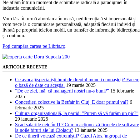
Ne aflăm într-un moment de schimbare radicală a paradigmei în
industria comunicării.
Vom lăsa în urmă abordarea în masă, nediferențiată și impersonală și
vom trece la o comunicare personalizată, adaptată fiecărui individ și
livrată pe propriul telefon mobil, un transfer de informație bidirecționa
și continuu.
Poți cumpăra cartea pe Libris.ro
.
ARTICOLE RECENTE
Ce avocați/specialiști buni de dreptul muncii cunoașteți? Facem
o bază de date cu aceștia.
19 martie 2025
”De ce zici, mă, că managerii noștri nu-s buni?”
15 februarie
2025
Concedieri colective la Betfair în Cluj. E doar primul val?
6
februarie 2025
Cultura organizațională, la partid: ”Putem să vă furăm un pic?”
29 ianuarie 2025
Scad salariile nete în IT? Cum reacționează firmele de software
la noile biruri ale lui Ciolacu?
13 ianuarie 2025
De ce tinerii votează extremiștii? Cazul Atos, îngropat de