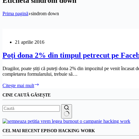
Etichetă
sindrom down
Prima pagină
sindrom down
21 aprilie 2016
Poți dona 2% din timpul petrecut pe Faceb
Dragilor, poate știți că puteți dona 2% din impozitul pe venit încasat 
completarea formularului, trebuie să…
Poți
Citește mai mult
dona
CINE CAUTĂ GĂSEȘTE
2%
din
timpul
petrecut
pe
Niciun
Facebook
rezultat
astăzi?
CEL MAI RECENT EPISOD HACKING WORK