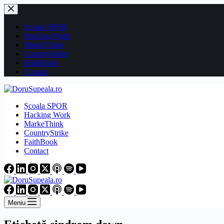
Sari
la
conținut
Școala SPOR
Hacking Work
MarkeThink
CountryStrike
FaithBook
Contact
Școala SPOR
Hacking Work
MarkeThink
CountryStrike
FaithBook
Contact
Meniu