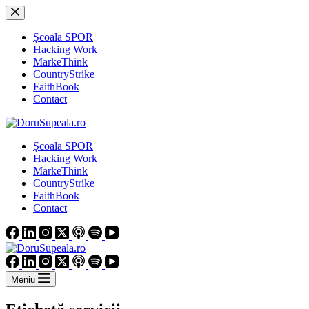
Sari
la
conținut
Școala SPOR
Hacking Work
MarkeThink
CountryStrike
FaithBook
Contact
Școala SPOR
Hacking Work
MarkeThink
CountryStrike
FaithBook
Contact
Meniu