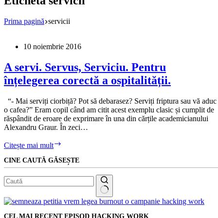
Etichetă
servicii
Prima pagină
servicii
10 noiembrie 2016
A servi. Servus, Serviciu. Pentru
înțelegerea corectă a ospitalității.
“- Mai serviți ciorbiță? Pot să debarasez? Serviți friptura sau vă aduc
o cafea?” Eram copil când am citit acest exemplu clasic și cumplit de
răspândit de eroare de exprimare în una din cărțile academicianului
Alexandru Graur. În zeci…
A
Citește mai mult
servi.
CINE CAUTĂ GĂSEȘTE
Servus,
Serviciu.
Pentru
înțelegerea
corectă
Niciun
a
rezultat
ospitalității.
CEL MAI RECENT EPISOD HACKING WORK