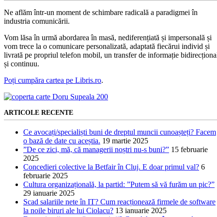
Ne aflăm într-un moment de schimbare radicală a paradigmei în
industria comunicării.
Vom lăsa în urmă abordarea în masă, nediferențiată și impersonală și
vom trece la o comunicare personalizată, adaptată fiecărui individ și
livrată pe propriul telefon mobil, un transfer de informație bidirecționa
și continuu.
Poți cumpăra cartea pe Libris.ro
.
ARTICOLE RECENTE
Ce avocați/specialiști buni de dreptul muncii cunoașteți? Facem
o bază de date cu aceștia.
19 martie 2025
”De ce zici, mă, că managerii noștri nu-s buni?”
15 februarie
2025
Concedieri colective la Betfair în Cluj. E doar primul val?
6
februarie 2025
Cultura organizațională, la partid: ”Putem să vă furăm un pic?”
29 ianuarie 2025
Scad salariile nete în IT? Cum reacționează firmele de software
la noile biruri ale lui Ciolacu?
13 ianuarie 2025