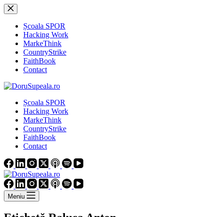
Sari
la
conținut
Școala SPOR
Hacking Work
MarkeThink
CountryStrike
FaithBook
Contact
Școala SPOR
Hacking Work
MarkeThink
CountryStrike
FaithBook
Contact
Meniu