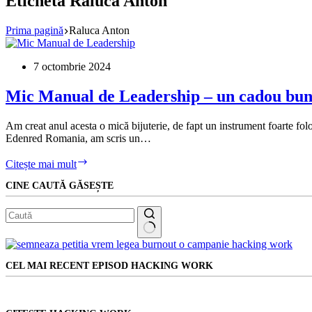
Etichetă
Raluca Anton
Prima pagină
Raluca Anton
7 octombrie 2024
Mic Manual de Leadership – un cadou bun 
Am creat anul acesta o mică bijuterie, de fapt un instrument foarte fo
Edenred Romania, am scris un…
Mic
Citește mai mult
Manual
CINE CAUTĂ GĂSEȘTE
de
Leadership
–
un
cadou
Niciun
bun
rezultat
pentru
CEL MAI RECENT EPISOD HACKING WORK
orice
lider