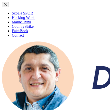
Sari
la
conținut
Școala SPOR
Hacking Work
MarkeThink
CountryStrike
FaithBook
Contact