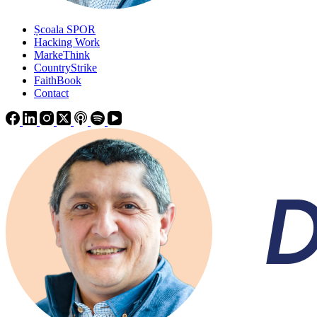
Școala SPOR
Hacking Work
MarkeThink
CountryStrike
FaithBook
Contact