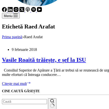
Meniu
Etichetă
Raed Arafat
Prima pagină
Raed Arafat
9 februarie 2018
Vasile Roaită trăiește, e șef la ISU
Consiliul Superior de Apărare a Țării ar trebui să se reunească de urgen
multe eforturi că întreaga conducere…
Vasile
Citește mai mult
Roaită
CINE CAUTĂ GĂSEȘTE
trăiește,
e
șef
la
ISU