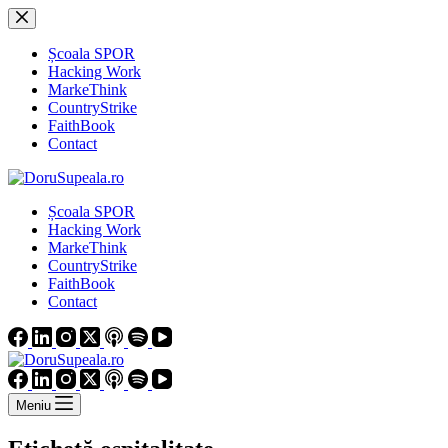
Sari
la
conținut
Școala SPOR
Hacking Work
MarkeThink
CountryStrike
FaithBook
Contact
Școala SPOR
Hacking Work
MarkeThink
CountryStrike
FaithBook
Contact
Meniu