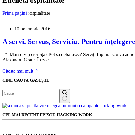
Etichetă
ospitalitate
Prima pagină
ospitalitate
10 noiembrie 2016
A servi. Servus, Serviciu. Pentru înțelegerea
“- Mai serviți ciorbiță? Pot să debarasez? Serviți friptura sau vă adu
Alexandru Graur. În zeci…
A
Citește mai mult
servi.
CINE CAUTĂ GĂSEȘTE
Servus,
Serviciu.
Pentru
înțelegerea
corectă
Niciun
a
rezultat
ospitalității.
CEL MAI RECENT EPISOD HACKING WORK