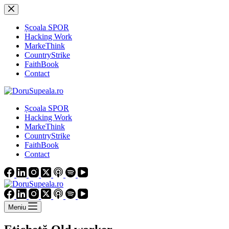
Sari
la
conținut
Școala SPOR
Hacking Work
MarkeThink
CountryStrike
FaithBook
Contact
Școala SPOR
Hacking Work
MarkeThink
CountryStrike
FaithBook
Contact
Meniu