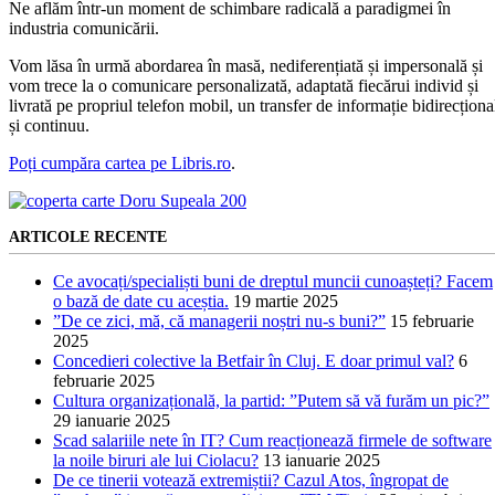
Ne aflăm într-un moment de schimbare radicală a paradigmei în
industria comunicării.
Vom lăsa în urmă abordarea în masă, nediferențiată și impersonală și
vom trece la o comunicare personalizată, adaptată fiecărui individ și
livrată pe propriul telefon mobil, un transfer de informație bidirecționa
și continuu.
Poți cumpăra cartea pe Libris.ro
.
ARTICOLE RECENTE
Ce avocați/specialiști buni de dreptul muncii cunoașteți? Facem
o bază de date cu aceștia.
19 martie 2025
”De ce zici, mă, că managerii noștri nu-s buni?”
15 februarie
2025
Concedieri colective la Betfair în Cluj. E doar primul val?
6
februarie 2025
Cultura organizațională, la partid: ”Putem să vă furăm un pic?”
29 ianuarie 2025
Scad salariile nete în IT? Cum reacționează firmele de software
la noile biruri ale lui Ciolacu?
13 ianuarie 2025
De ce tinerii votează extremiștii? Cazul Atos, îngropat de