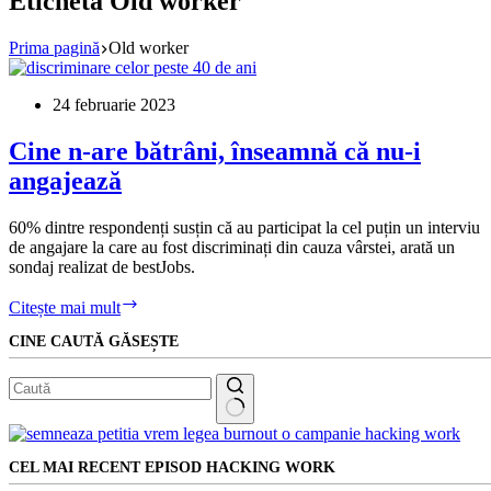
Etichetă
Old worker
Prima pagină
Old worker
24 februarie 2023
Cine n-are bătrâni, înseamnă că nu-i
angajează
60% dintre respondenți susțin că au participat la cel puțin un interviu
de angajare la care au fost discriminați din cauza vârstei, arată un
sondaj realizat de bestJobs.
Cine
Citește mai mult
n-
CINE CAUTĂ GĂSEȘTE
are
bătrâni,
înseamnă
că
nu-
Niciun
i
rezultat
angajează
CEL MAI RECENT EPISOD HACKING WORK