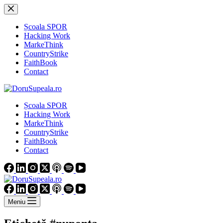
Sari
la
conținut
Școala SPOR
Hacking Work
MarkeThink
CountryStrike
FaithBook
Contact
Școala SPOR
Hacking Work
MarkeThink
CountryStrike
FaithBook
Contact
Meniu