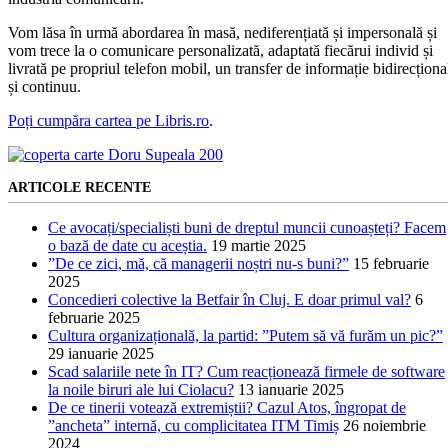
Vom lăsa în urmă abordarea în masă, nediferențiată și impersonală și
vom trece la o comunicare personalizată, adaptată fiecărui individ și
livrată pe propriul telefon mobil, un transfer de informație bidirecționa
și continuu.
Poți cumpăra cartea pe Libris.ro
.
ARTICOLE RECENTE
Ce avocați/specialiști buni de dreptul muncii cunoașteți? Facem
o bază de date cu aceștia.
19 martie 2025
”De ce zici, mă, că managerii noștri nu-s buni?”
15 februarie
2025
Concedieri colective la Betfair în Cluj. E doar primul val?
6
februarie 2025
Cultura organizațională, la partid: ”Putem să vă furăm un pic?”
29 ianuarie 2025
Scad salariile nete în IT? Cum reacționează firmele de software
la noile biruri ale lui Ciolacu?
13 ianuarie 2025
De ce tinerii votează extremiștii? Cazul Atos, îngropat de
”ancheta” internă, cu complicitatea ITM Timiș
26 noiembrie
2024