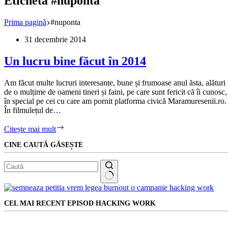
Etichetă
#nuponta
Prima pagină
#nuponta
31 decembrie 2014
Un lucru bine făcut în 2014
Am făcut multe lucruri interesante, bune și frumoase anul ăsta, alături
de o mulțime de oameni tineri și faini, pe care sunt fericit că îi cunosc,
în special pe cei cu care am pornit platforma civică Maramuresenii.ro.
În filmulețul de…
Un
Citește mai mult
lucru
CINE CAUTĂ GĂSEȘTE
bine
făcut
în
2014
Niciun
rezultat
CEL MAI RECENT EPISOD HACKING WORK