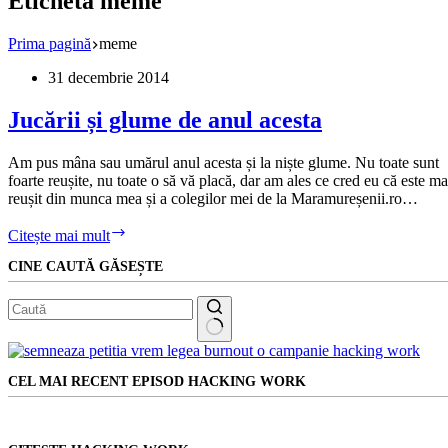
Etichetă
meme
Prima pagină
meme
31 decembrie 2014
Jucării și glume de anul acesta
Am pus mâna sau umărul anul acesta și la niște glume. Nu toate sunt
foarte reușite, nu toate o să vă placă, dar am ales ce cred eu că este ma
reușit din munca mea și a colegilor mei de la Maramureșenii.ro…
Jucării
Citește mai mult
și
CINE CAUTĂ GĂSEȘTE
glume
de
anul
acesta
Niciun
rezultat
CEL MAI RECENT EPISOD HACKING WORK