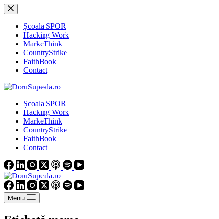
Sari
la
conținut
Școala SPOR
Hacking Work
MarkeThink
CountryStrike
FaithBook
Contact
Școala SPOR
Hacking Work
MarkeThink
CountryStrike
FaithBook
Contact
Meniu