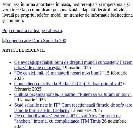
Vom lăsa în urmă abordarea în masă, nediferențiată și impersonală și
vom trece la o comunicare personalizată, adaptată fiecărui individ și
livrată pe propriul telefon mobil, un transfer de informație bidirecționa
și continuu.
Poți cumpăra cartea pe Libris.ro
.
ARTICOLE RECENTE
Ce avocați/specialiști buni de dreptul muncii cunoașteți? Facem
o bază de date cu aceștia.
19 martie 2025
”De ce zici, mă, că managerii noștri nu-s buni?”
15 februarie
2025
Concedieri colective la Betfair în Cluj. E doar primul val?
6
februarie 2025
Cultura organizațională, la partid: ”Putem să vă furăm un pic?”
29 ianuarie 2025
Scad salariile nete în IT? Cum reacționează firmele de software
la noile biruri ale lui Ciolacu?
13 ianuarie 2025
De ce tinerii votează extremiștii? Cazul Atos, îngropat de
”ancheta” internă, cu complicitatea ITM Timiș
26 noiembrie
2024