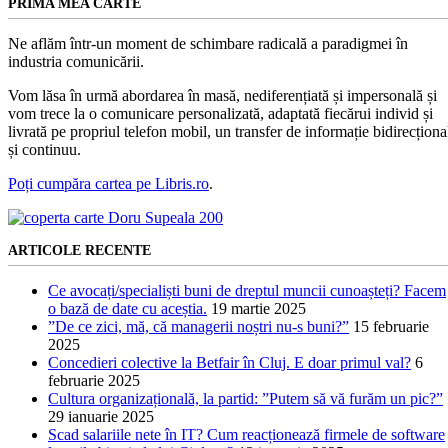
PRIMA MEA CARTE
Ne aflăm într-un moment de schimbare radicală a paradigmei în
industria comunicării.
Vom lăsa în urmă abordarea în masă, nediferențiată și impersonală și
vom trece la o comunicare personalizată, adaptată fiecărui individ și
livrată pe propriul telefon mobil, un transfer de informație bidirecționa
și continuu.
Poți cumpăra cartea pe Libris.ro
.
ARTICOLE RECENTE
Ce avocați/specialiști buni de dreptul muncii cunoașteți? Facem
o bază de date cu aceștia.
19 martie 2025
”De ce zici, mă, că managerii noștri nu-s buni?”
15 februarie
2025
Concedieri colective la Betfair în Cluj. E doar primul val?
6
februarie 2025
Cultura organizațională, la partid: ”Putem să vă furăm un pic?”
29 ianuarie 2025
Scad salariile nete în IT? Cum reacționează firmele de software