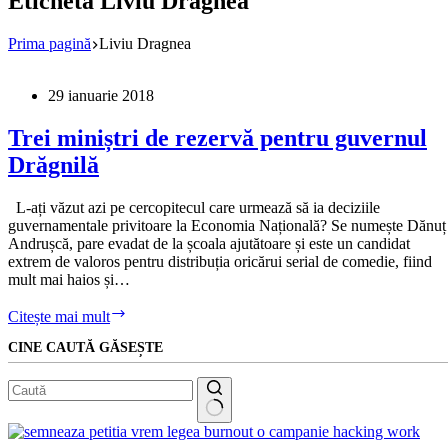
Etichetă
Liviu Dragnea
Prima pagină
Liviu Dragnea
29 ianuarie 2018
Trei miniștri de rezervă pentru guvernul
Drăgnilă
L-ați văzut azi pe cercopitecul care urmează să ia deciziile
guvernamentale privitoare la Economia Națională? Se numește Dănuț
Andrușcă, pare evadat de la școala ajutătoare și este un candidat
extrem de valoros pentru distribuția oricărui serial de comedie, fiind
mult mai haios și…
Trei
Citește mai mult
miniștri
CINE CAUTĂ GĂSEȘTE
de
rezervă
pentru
guvernul
Drăgnilă
Niciun