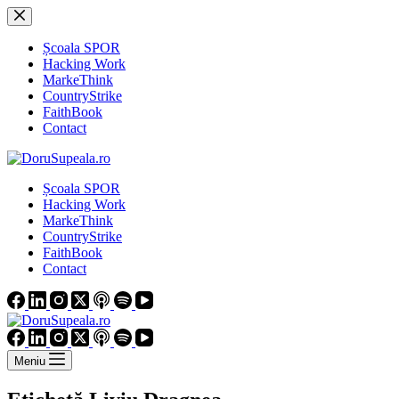
Sari
la
conținut
Școala SPOR
Hacking Work
MarkeThink
CountryStrike
FaithBook
Contact
Școala SPOR
Hacking Work
MarkeThink
CountryStrike
FaithBook
Contact
Meniu