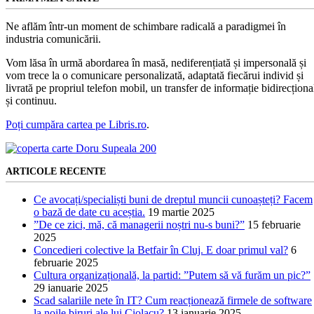
Ne aflăm într-un moment de schimbare radicală a paradigmei în
industria comunicării.
Vom lăsa în urmă abordarea în masă, nediferențiată și impersonală și
vom trece la o comunicare personalizată, adaptată fiecărui individ și
livrată pe propriul telefon mobil, un transfer de informație bidirecționa
și continuu.
Poți cumpăra cartea pe Libris.ro
.
ARTICOLE RECENTE
Ce avocați/specialiști buni de dreptul muncii cunoașteți? Facem
o bază de date cu aceștia.
19 martie 2025
”De ce zici, mă, că managerii noștri nu-s buni?”
15 februarie
2025
Concedieri colective la Betfair în Cluj. E doar primul val?
6
februarie 2025
Cultura organizațională, la partid: ”Putem să vă furăm un pic?”
29 ianuarie 2025
Scad salariile nete în IT? Cum reacționează firmele de software
la noile biruri ale lui Ciolacu?
13 ianuarie 2025