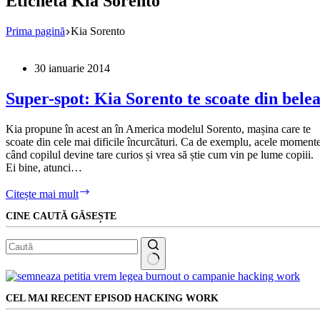
Etichetă
Kia Sorento
Prima pagină
Kia Sorento
30 ianuarie 2014
Super-spot: Kia Sorento te scoate din bele
Kia propune în acest an în America modelul Sorento, mașina care te
scoate din cele mai dificile încurcături. Ca de exemplu, acele moment
când copilul devine tare curios și vrea să știe cum vin pe lume copiii.
Ei bine, atunci…
Super-
Citește mai mult
spot:
CINE CAUTĂ GĂSEȘTE
Kia
Sorento
te
scoate
din
Niciun
belea
rezultat
CEL MAI RECENT EPISOD HACKING WORK