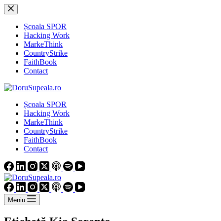
Sari
la
conținut
Școala SPOR
Hacking Work
MarkeThink
CountryStrike
FaithBook
Contact
Școala SPOR
Hacking Work
MarkeThink
CountryStrike
FaithBook
Contact
Meniu