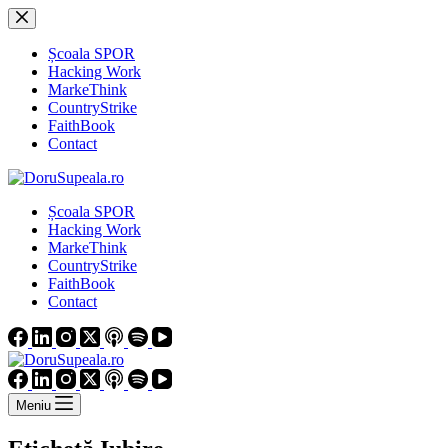
Sari
la
conținut
Școala SPOR
Hacking Work
MarkeThink
CountryStrike
FaithBook
Contact
Școala SPOR
Hacking Work
MarkeThink
CountryStrike
FaithBook
Contact
Meniu