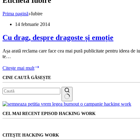
Etichetă
Iubire
Prima pagină
Iubire
14 februarie 2014
Cu drag, despre dragoste și emoție
Așa arată reclama care face cea mai pură publicitate pentru ideea de iub
te…
Cu
Citește mai mult
drag,
CINE CAUTĂ GĂSEȘTE
despre
dragoste
și
emoție
Niciun
rezultat
CEL MAI RECENT EPISOD HACKING WORK
CITEŞTE HACKING WORK