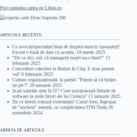
Poți cumpăra cartea pe Libris.ro
.
ARTICOLE RECENTE
Ce avocați/specialiști buni de dreptul muncii cunoașteți?
Facem o bază de date cu aceștia.
19 martie 2025
”De ce zici, mă, că managerii noștri nu-s buni?”
15
februarie 2025
Concedieri colective la Betfair în Cluj. E doar primul
val?
6 februarie 2025
Cultura organizațională, la partid: ”Putem să vă furăm
un pic?”
29 ianuarie 2025
Scad salariile nete în IT? Cum reacționează firmele de
software la noile biruri ale lui Ciolacu?
13 ianuarie 2025
De ce tinerii votează extremiștii? Cazul Atos, îngropat
de ”ancheta” internă, cu complicitatea ITM Timiș
26
noiembrie 2024
ARHIVA DE ARTICOLE