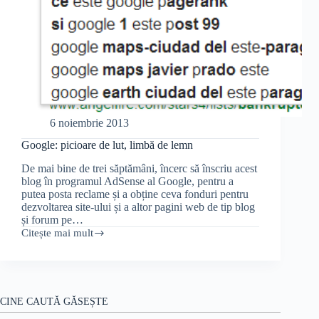
6 noiembrie 2013
Google: picioare de lut, limbă de lemn
De mai bine de trei săptămâni, încerc să înscriu acest
blog în programul AdSense al Google, pentru a
putea posta reclame și a obține ceva fonduri pentru
dezvoltarea site-ului și a altor pagini web de tip blog
și forum pe…
Citește mai mult
Google:
picioare
de
lut,
limbă
de
CINE CAUTĂ GĂSEȘTE
lemn