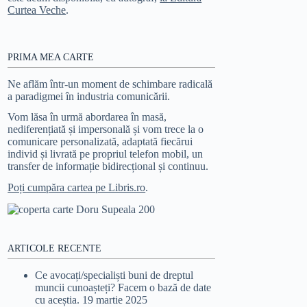
Curtea Veche
.
PRIMA MEA CARTE
Ne aflăm într-un moment de schimbare radicală
a paradigmei în industria comunicării.
Vom lăsa în urmă abordarea în masă,
nediferențiată și impersonală și vom trece la o
comunicare personalizată, adaptată fiecărui
individ și livrată pe propriul telefon mobil, un
transfer de informație bidirecțional și continuu.
Poți cumpăra cartea pe Libris.ro
.
ARTICOLE RECENTE
Ce avocați/specialiști buni de dreptul
muncii cunoașteți? Facem o bază de date
cu aceștia.
19 martie 2025