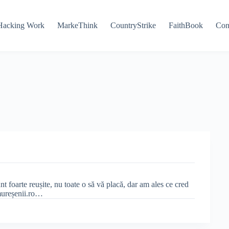
Hacking Work
MarkeThink
CountryStrike
FaithBook
Con
 foarte reușite, nu toate o să vă placă, dar am ales ce cred
amureșenii.ro…