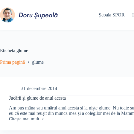
Sari
la
conținut
Școala SPOR
Etichetă
glume
Prima pagină
glume
31 decembrie 2014
Jucării și glume de anul acesta
Am pus mâna sau umărul anul acesta și la niște glume. Nu toate sunt
eu că este mai reușit din munca mea și a colegilor mei de la Mar
Citește mai mult
Jucării
și
glume